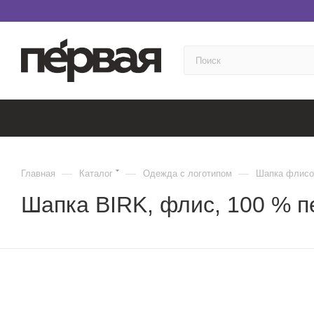
—
—
—
Главная
Каталог
Одежда с логотипом
Шапка флисо
Шапка BIRK, флис, 100 % 