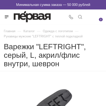
0
—
—
—
Главная
Каталог
Одежда с логотипом
Рукавицы мужские "LEFTRIGHT" с теплой подкладкой
Варежки "LEFTRIGHT",
серый, L, акрил/флис
внутри, шеврон