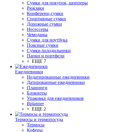
Сумки для покупок, шопперы
Рюкзаки
Конференц-сумки
Спортивные сумки
Дорожные сумки
Несессеры
Чемоданы
Сумки для ноутбука
Поясные сумки
Сумки-холодильники
Папки и портфели
+ ЕЩЕ 7
Ежедневники
Недатированные ежедневники
Датированные ежедневники
Планинги
Блокноты
Упаковка для ежедневников
Bplanner
+ ЕЩЕ 2
Термосы и термопосуда
Термосы
Коферы