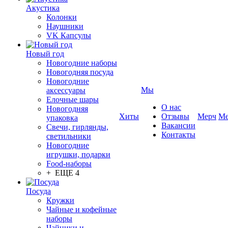
Акустика
Колонки
Наушники
VK Капсулы
Новый год
Новогодние наборы
Новогодняя посуда
Новогодние
Мы
аксессуары
Елочные шары
О нас
Новогодняя
Хиты
Отзывы
Мерч
Ме
упаковка
Вакансии
Свечи, гирлянды,
Контакты
светильники
Новогодние
игрушки, подарки
Food-наборы
+ ЕЩЕ 4
Посуда
Кружки
Чайные и кофейные
наборы
Чайники и