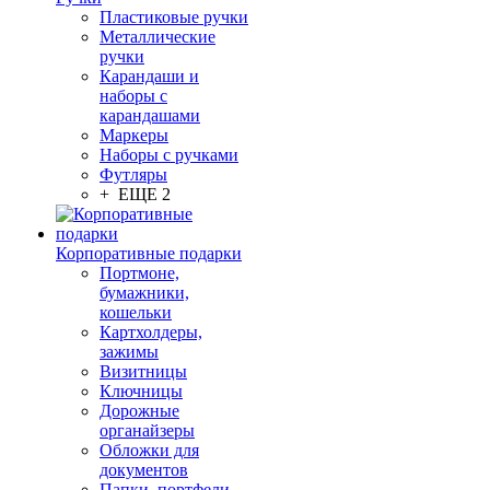
Пластиковые ручки
Металлические
ручки
Карандаши и
наборы с
карандашами
Маркеры
Наборы с ручками
Футляры
+ ЕЩЕ 2
Корпоративные подарки
Портмоне,
бумажники,
кошельки
Картхолдеры,
зажимы
Визитницы
Ключницы
Дорожные
органайзеры
Обложки для
документов
Папки, портфели