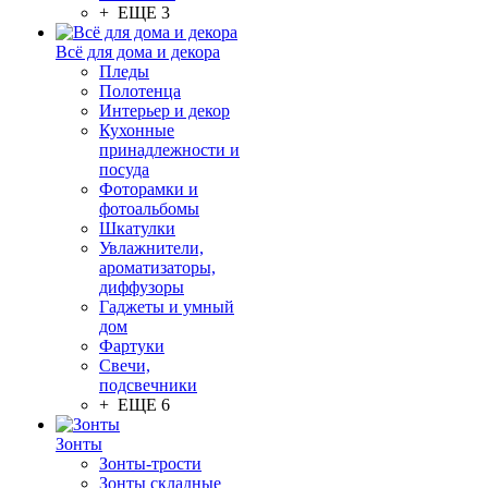
+ ЕЩЕ 3
Всё для дома и декора
Пледы
Полотенца
Интерьер и декор
Кухонные
принадлежности и
посуда
Фоторамки и
фотоальбомы
Шкатулки
Увлажнители,
ароматизаторы,
диффузоры
Гаджеты и умный
дом
Фартуки
Свечи,
подсвечники
+ ЕЩЕ 6
Зонты
Зонты-трости
Зонты складные