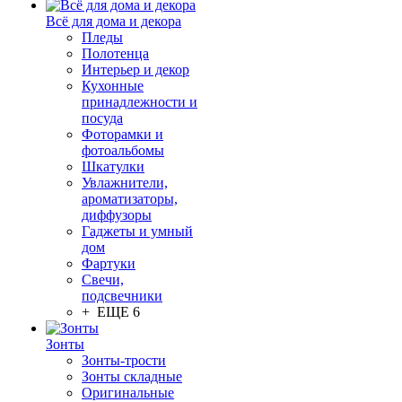
Всё для дома и декора
Пледы
Полотенца
Интерьер и декор
Кухонные
принадлежности и
посуда
Фоторамки и
фотоальбомы
Шкатулки
Увлажнители,
ароматизаторы,
диффузоры
Гаджеты и умный
дом
Фартуки
Свечи,
подсвечники
+ ЕЩЕ 6
Зонты
Зонты-трости
Зонты складные
Оригинальные