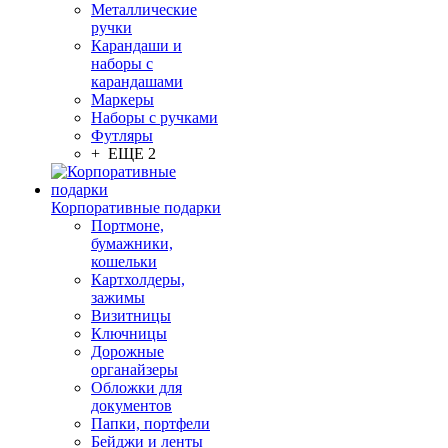
Металлические
ручки
Карандаши и
наборы с
карандашами
Маркеры
Наборы с ручками
Футляры
+ ЕЩЕ 2
Корпоративные подарки
Портмоне,
бумажники,
кошельки
Картхолдеры,
зажимы
Визитницы
Ключницы
Дорожные
органайзеры
Обложки для
документов
Папки, портфели
Бейджи и ленты