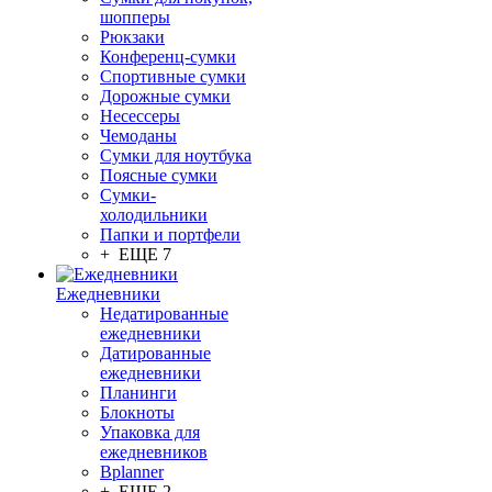
шопперы
Рюкзаки
Конференц-сумки
Спортивные сумки
Дорожные сумки
Несессеры
Чемоданы
Сумки для ноутбука
Поясные сумки
Сумки-
холодильники
Папки и портфели
+ ЕЩЕ 7
Ежедневники
Недатированные
ежедневники
Датированные
ежедневники
Планинги
Блокноты
Упаковка для
ежедневников
Bplanner
+ ЕЩЕ 2