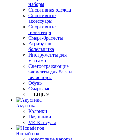
наборы
Спортивная одежда
Спортивные
аксессуары
Спортивные
полотенца
Смарт-браслеты
Атрибутика
болельщика
Инструменты для
массажа
Светоотражающие
элементы для бега и
велоспорта
Обувь
Смарт-часы
+ ЕЩЕ 9
Акустика
Колонки
Наушники
VK Капсулы
Новый год
Новогодние наборы