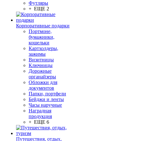
Футляры
+ ЕЩЕ 2
Корпоративные подарки
Портмоне,
бумажники,
кошельки
Картхолдеры,
зажимы
Визитницы
Ключницы
Дорожные
органайзеры
Обложки для
документов
Папки, портфели
Бейджи и ленты
Часы наручные
Наградная
продукция
+ ЕЩЕ 6
Путешествия, отдых,