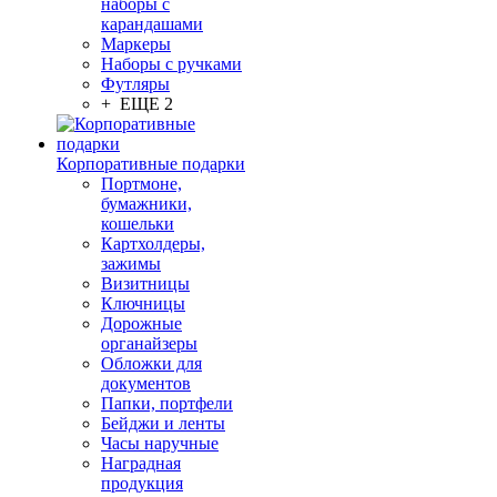
наборы с
карандашами
Маркеры
Наборы с ручками
Футляры
+ ЕЩЕ 2
Корпоративные подарки
Портмоне,
бумажники,
кошельки
Картхолдеры,
зажимы
Визитницы
Ключницы
Дорожные
органайзеры
Обложки для
документов
Папки, портфели
Бейджи и ленты
Часы наручные
Наградная
продукция