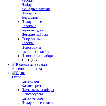
наборы
Наборы
с ежедневниками
Наборы с
флешками
Подарочные
наборы с
термопосудой
Детские наборы
Спортивные
наборы
Новогодние
сладкие подарки
Новогодние наборы
+ ЕЩЕ 5
Календари на заказ
Офис
Календари
Канцелярия
Настольные наборы
и аксессуары
Калькуляторы
Подарочные книги