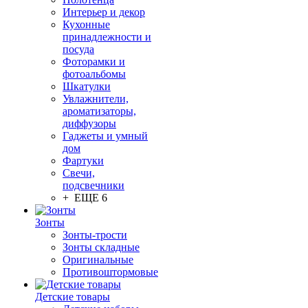
Интерьер и декор
Кухонные
принадлежности и
посуда
Фоторамки и
фотоальбомы
Шкатулки
Увлажнители,
ароматизаторы,
диффузоры
Гаджеты и умный
дом
Фартуки
Свечи,
подсвечники
+ ЕЩЕ 6
Зонты
Зонты-трости
Зонты складные
Оригинальные
Противоштормовые
Детские товары