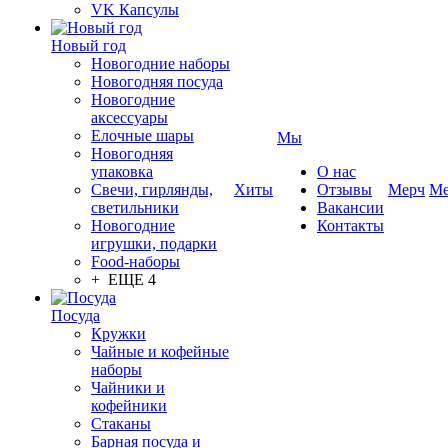
VK Капсулы
Новый год
Новогодние наборы
Новогодняя посуда
Новогодние
аксессуары
Елочные шары
Мы
Новогодняя
упаковка
О нас
Свечи, гирлянды,
Хиты
Отзывы
Мерч
Ме
светильники
Вакансии
Новогодние
Контакты
игрушки, подарки
Food-наборы
+ ЕЩЕ 4
Посуда
Кружки
Чайные и кофейные
наборы
Чайники и
кофейники
Стаканы
Барная посуда и