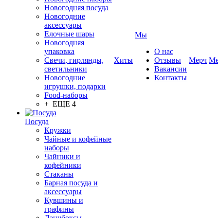
Новогодняя посуда
Новогодние
аксессуары
Елочные шары
Мы
Новогодняя
упаковка
О нас
Свечи, гирлянды,
Хиты
Отзывы
Мерч
Ме
светильники
Вакансии
Новогодние
Контакты
игрушки, подарки
Food-наборы
+ ЕЩЕ 4
Посуда
Кружки
Чайные и кофейные
наборы
Чайники и
кофейники
Стаканы
Барная посуда и
аксессуары
Кувшины и
графины
Ланчбоксы