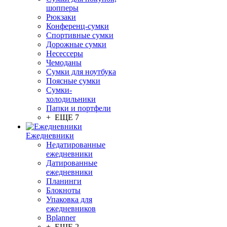
шопперы
Рюкзаки
Конференц-сумки
Спортивные сумки
Дорожные сумки
Несессеры
Чемоданы
Сумки для ноутбука
Поясные сумки
Сумки-
холодильники
Папки и портфели
+ ЕЩЕ 7
Ежедневники
Недатированные
ежедневники
Датированные
ежедневники
Планинги
Блокноты
Упаковка для
ежедневников
Bplanner
+ ЕЩЕ 2