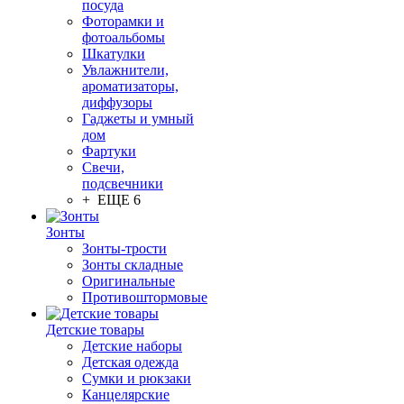
посуда
Фоторамки и
фотоальбомы
Шкатулки
Увлажнители,
ароматизаторы,
диффузоры
Гаджеты и умный
дом
Фартуки
Свечи,
подсвечники
+ ЕЩЕ 6
Зонты
Зонты-трости
Зонты складные
Оригинальные
Противоштормовые
Детские товары
Детские наборы
Детская одежда
Сумки и рюкзаки
Канцелярские