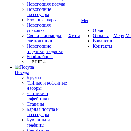
Новогодняя посуда
Новогодние
аксессуары
Елочные шары
Мы
Новогодняя
упаковка
О нас
Свечи, гирлянды,
Хиты
Отзывы
Мерч
Ме
светильники
Вакансии
Новогодние
Контакты
игрушки, подарки
Food-наборы
+ ЕЩЕ 4
Посуда
Кружки
Чайные и кофейные
наборы
Чайники и
кофейники
Стаканы
Барная посуда и
аксессуары
Кувшины и
графины
Ланчбоксы