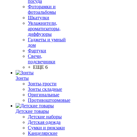
посуда
Фоторамки и
фотоальбомы
Шкатулки
Увлажнители,
ароматизаторы,
диффузоры
Гаджеты и умный
дом
Фартуки
Свечи,
подсвечники
+ ЕЩЕ 6
Зонты
Зонты-трости
Зонты складные
Оригинальные
Противоштормовые
Детские товары
Детские наборы
Детская одежда
Сумки и рюкзаки
Канцелярские