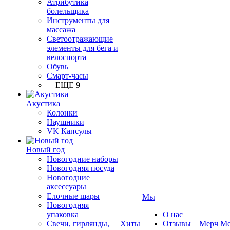
Атрибутика
болельщика
Инструменты для
массажа
Светоотражающие
элементы для бега и
велоспорта
Обувь
Смарт-часы
+ ЕЩЕ 9
Акустика
Колонки
Наушники
VK Капсулы
Новый год
Новогодние наборы
Новогодняя посуда
Новогодние
аксессуары
Елочные шары
Мы
Новогодняя
упаковка
О нас
Свечи, гирлянды,
Хиты
Отзывы
Мерч
Ме