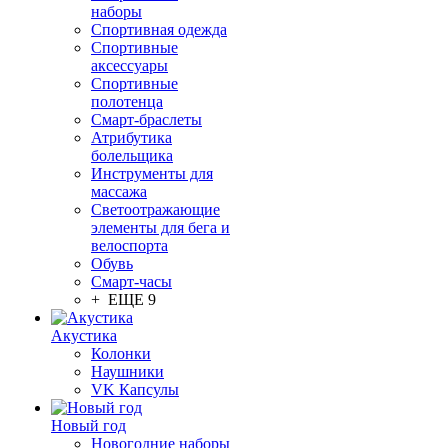
наборы
Спортивная одежда
Спортивные
аксессуары
Спортивные
полотенца
Смарт-браслеты
Атрибутика
болельщика
Инструменты для
массажа
Светоотражающие
элементы для бега и
велоспорта
Обувь
Смарт-часы
+ ЕЩЕ 9
Акустика
Колонки
Наушники
VK Капсулы
Новый год
Новогодние наборы