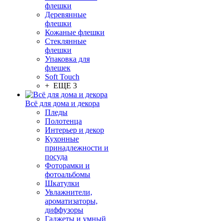
флешки
Деревянные
флешки
Кожаные флешки
Стеклянные
флешки
Упаковка для
флешек
Soft Touch
+ ЕЩЕ 3
Всё для дома и декора
Пледы
Полотенца
Интерьер и декор
Кухонные
принадлежности и
посуда
Фоторамки и
фотоальбомы
Шкатулки
Увлажнители,
ароматизаторы,
диффузоры
Гаджеты и умный