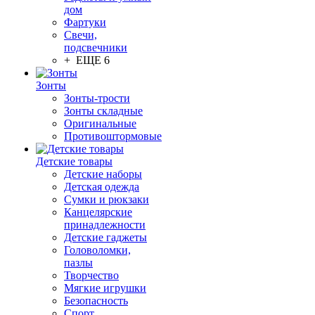
дом
Фартуки
Свечи,
подсвечники
+ ЕЩЕ 6
Зонты
Зонты-трости
Зонты складные
Оригинальные
Противоштормовые
Детские товары
Детские наборы
Детская одежда
Сумки и рюкзаки
Канцелярские
принадлежности
Детские гаджеты
Головоломки,
пазлы
Творчество
Мягкие игрушки
Безопасность
Спорт