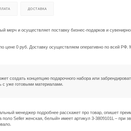
ПЛАТА
ДОСТАВКА
й мерч и осуществляет поставку бизнес-подарков и сувенирно
 по цене 0 руб. Доставку осуществляем оперативно по всей РФ.
может создать концепцию подарочного набора или забрендирова
ь с уже готовыми материалами.
нальный менеджер подробнее расскажет про товар, опишет пре
 поло Seller женская, белый» имеет артикул 3-3809101L – при з
овало.