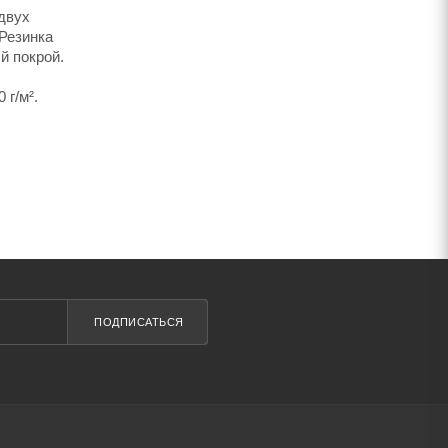
 двух
 Резинка
й покрой.
 г/м².
ПОДПИСАТЬСЯ