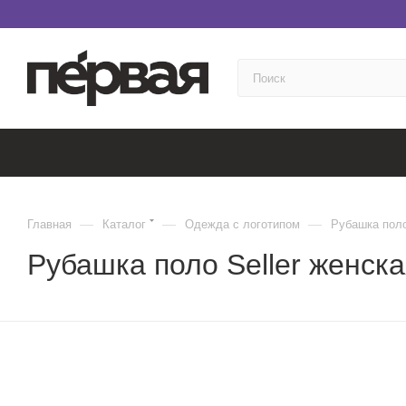
—
—
—
Главная
Каталог
Одежда с логотипом
Рубашка поло
Рубашка поло Seller женск