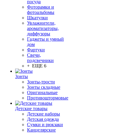
посуда
Фоторамки и
фотоальбомы
Шкатулки
Увлажнители,
ароматизаторы,
диффузоры
Гаджеты и умный
дом
Фартуки
Свечи,
подсвечники
+ ЕЩЕ 6
Зонты
Зонты-трости
Зонты складные
Оригинальные
Противоштормовые
Детские товары
Детские наборы
Детская одежда
Сумки и рюкзаки
Канцелярские