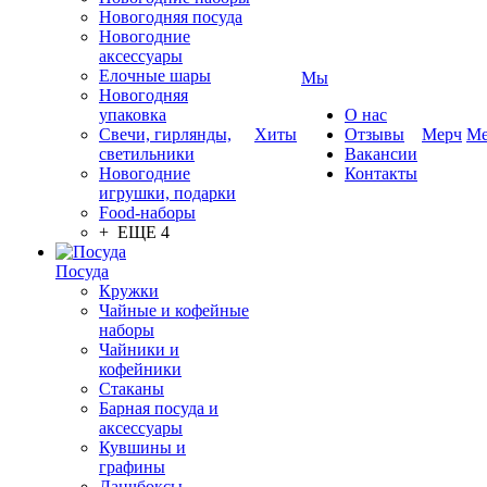
Новогодняя посуда
Новогодние
аксессуары
Елочные шары
Мы
Новогодняя
упаковка
О нас
Свечи, гирлянды,
Хиты
Отзывы
Мерч
Ме
светильники
Вакансии
Новогодние
Контакты
игрушки, подарки
Food-наборы
+ ЕЩЕ 4
Посуда
Кружки
Чайные и кофейные
наборы
Чайники и
кофейники
Стаканы
Барная посуда и
аксессуары
Кувшины и
графины
Ланчбоксы