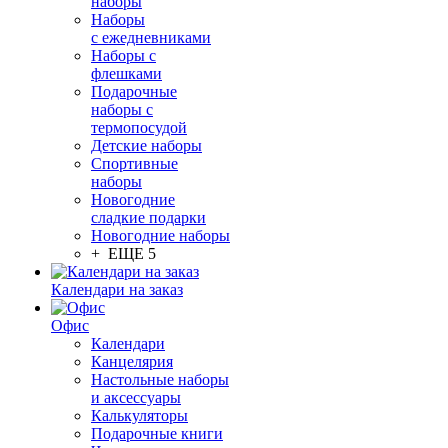
наборы
Наборы
с ежедневниками
Наборы с
флешками
Подарочные
наборы с
термопосудой
Детские наборы
Спортивные
наборы
Новогодние
сладкие подарки
Новогодние наборы
+ ЕЩЕ 5
Календари на заказ
Офис
Календари
Канцелярия
Настольные наборы
и аксессуары
Калькуляторы
Подарочные книги