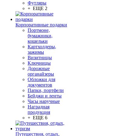
Футляры
+ ЕЩЕ 2
Корпоративные подарки
Портмоне,
бумажники,
кошельки
Картхолдеры,
зажимы
Визитницы
Ключницы
Дорожные
органайзеры
Обложки для
документов
Папки, портфели
Бейджи и ленты
Часы наручные
Наградная
продукция
+ ЕЩЕ 6
Путешествия, отдых,