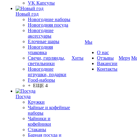
VK Капсулы
Новый год
Новогодние наборы
Новогодняя посуда
Новогодние
аксессуары
Елочные шары
Мы
Новогодняя
упаковка
О нас
Свечи, гирлянды,
Хиты
Отзывы
Мерч
Ме
светильники
Вакансии
Новогодние
Контакты
игрушки, подарки
Food-наборы
+ ЕЩЕ 4
Посуда
Кружки
Чайные и кофейные
наборы
Чайники и
кофейники
Стаканы
Барная посуда и