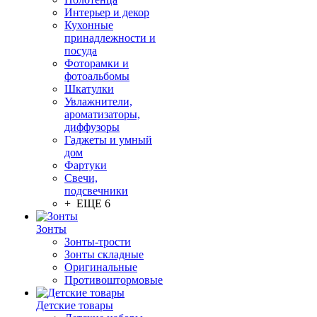
Интерьер и декор
Кухонные
принадлежности и
посуда
Фоторамки и
фотоальбомы
Шкатулки
Увлажнители,
ароматизаторы,
диффузоры
Гаджеты и умный
дом
Фартуки
Свечи,
подсвечники
+ ЕЩЕ 6
Зонты
Зонты-трости
Зонты складные
Оригинальные
Противоштормовые
Детские товары