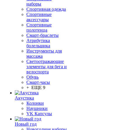
наборы
Спортивная одежда
Спортивные
аксессуары
Спортивные
полотенца
Смарт-браслеты
Атрибутика
болельщика
Инструменты для
массажа
Светоотражающие
элементы для бега и
велоспорта
Обувь
Смарт-часы
+ ЕЩЕ 9
Акустика
Колонки
Наушники
VK Капсулы
Новый год
Новогодние наборы