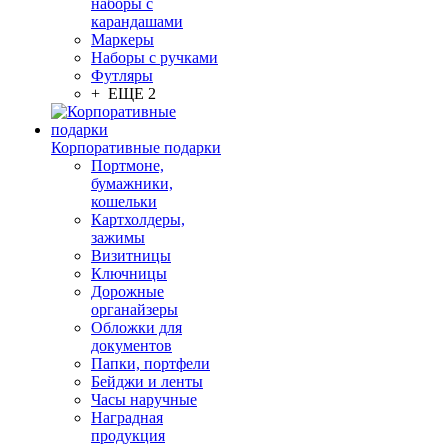
наборы с
карандашами
Маркеры
Наборы с ручками
Футляры
+ ЕЩЕ 2
Корпоративные подарки
Портмоне,
бумажники,
кошельки
Картхолдеры,
зажимы
Визитницы
Ключницы
Дорожные
органайзеры
Обложки для
документов
Папки, портфели
Бейджи и ленты
Часы наручные
Наградная
продукция