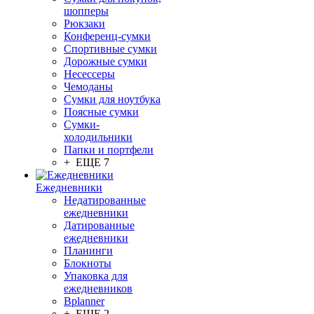
шопперы
Рюкзаки
Конференц-сумки
Спортивные сумки
Дорожные сумки
Несессеры
Чемоданы
Сумки для ноутбука
Поясные сумки
Сумки-
холодильники
Папки и портфели
+ ЕЩЕ 7
Ежедневники
Недатированные
ежедневники
Датированные
ежедневники
Планинги
Блокноты
Упаковка для
ежедневников
Bplanner
+ ЕЩЕ 2