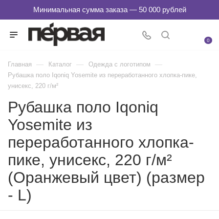
0
—
—
—
Главная
Каталог
Одежда с логотипом
Рубашка поло Iqoniq Yosemite из переработанного хлопка-пике,
унисекс, 220 г/м²
Рубашка поло Iqoniq
Yosemite из
переработанного хлопка-
пике, унисекс, 220 г/м²
(Оранжевый цвет) (размер
- L)