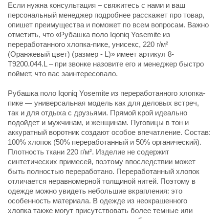
Если нужна консультация – свяжитесь с нами и ваш
персональный менеджер подробнее расскажет про товар,
опишет преимущества и поможет по всем вопросам. Важно
отметить, что «Рубашка поло Iqoniq Yosemite из
переработанного хлопка-пике, унисекс, 220 г/м²
(Оранжевый цвет) (размер - L)» имеет артикул 8-
T9200.044.L – при звонке назовите его и менеджер быстро
поймет, что вас заинтересовало.
Рубашка поло Iqoniq Yosemite из переработанного хлопка-
пике — универсальная модель как для деловых встреч,
так и для отдыха с друзьями. Прямой крой идеально
подойдет и мужчинам, и женщинам. Пуговицы в тон и
аккуратный воротник создают особое впечатление. Состав:
100% хлопок (50% переработанный и 50% органический).
Плотность ткани 220 г/м². Изделие не содержит
синтетических примесей, поэтому впоследствии может
быть полностью переработано. Переработанный хлопок
отличается неравномерной толщиной нитей. Поэтому в
одежде можно увидеть небольшие вкрапления: это
особенность материала. В одежде из неокрашенного
хлопка также могут присутствовать более темные или