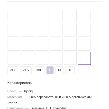
2XL
2XS
3XL
L
M
XL
Характеристики
Бренд
—
Iqoniq
Материал
—
50% переработанный и 50% органический
хлопок
Нанесение
—
Вышивка, DTF трансфер