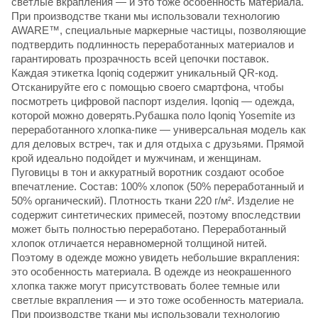
светлые вкрапления — и это тоже особенность материала.
При производстве ткани мы использовали технологию
AWARE™, специальные маркерные частицы, позволяющие
подтвердить подлинность переработанных материалов и
гарантировать прозрачность всей цепочки поставок.
Каждая этикетка Iqoniq содержит уникальный QR-код.
Отсканируйте его с помощью своего смартфона, чтобы
посмотреть цифровой паспорт изделия. Iqoniq — одежда,
которой можно доверять.Рубашка поло Iqoniq Yosemite из
переработанного хлопка-пике — универсальная модель как
для деловых встреч, так и для отдыха с друзьями. Прямой
крой идеально подойдет и мужчинам, и женщинам.
Пуговицы в тон и аккуратный воротник создают особое
впечатление. Состав: 100% хлопок (50% переработанный и
50% органический). Плотность ткани 220 г/м². Изделие не
содержит синтетических примесей, поэтому впоследствии
может быть полностью переработано. Переработанный
хлопок отличается неравномерной толщиной нитей.
Поэтому в одежде можно увидеть небольшие вкрапления:
это особенность материала. В одежде из неокрашенного
хлопка также могут присутствовать более темные или
светлые вкрапления — и это тоже особенность материала.
При производстве ткани мы использовали технологию