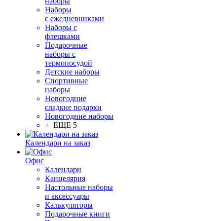
наборы
Наборы
с ежедневниками
Наборы с
флешками
Подарочные
наборы с
термопосудой
Детские наборы
Спортивные
наборы
Новогодние
сладкие подарки
Новогодние наборы
+ ЕЩЕ 5
Календари на заказ
Офис
Календари
Канцелярия
Настольные наборы
и аксессуары
Калькуляторы
Подарочные книги