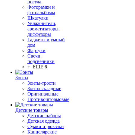
посуда
Фоторамки и
фотоальбомы
Шкатулки
Увлажнители,
ароматизаторы,
диффузоры
Гаджеты и умный
дом
Фартуки
Свечи,
подсвечники
+ ЕЩЕ 6
Зонты
Зонты-трости
Зонты складные
Оригинальные
Противоштормовые
Детские товары
Детские наборы
Детская одежда
Сумки и рюкзаки
Канцелярские