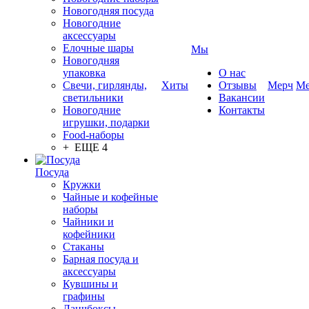
Новогодняя посуда
Новогодние
аксессуары
Елочные шары
Мы
Новогодняя
упаковка
О нас
Свечи, гирлянды,
Хиты
Отзывы
Мерч
Ме
светильники
Вакансии
Новогодние
Контакты
игрушки, подарки
Food-наборы
+ ЕЩЕ 4
Посуда
Кружки
Чайные и кофейные
наборы
Чайники и
кофейники
Стаканы
Барная посуда и
аксессуары
Кувшины и
графины
Ланчбоксы