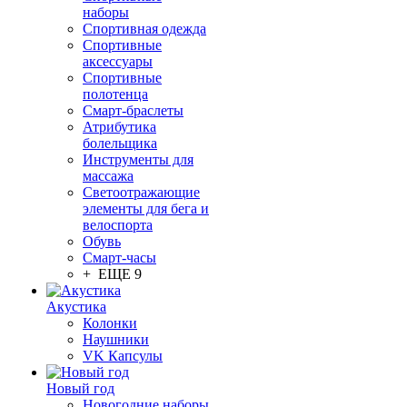
наборы
Спортивная одежда
Спортивные
аксессуары
Спортивные
полотенца
Смарт-браслеты
Атрибутика
болельщика
Инструменты для
массажа
Светоотражающие
элементы для бега и
велоспорта
Обувь
Смарт-часы
+ ЕЩЕ 9
Акустика
Колонки
Наушники
VK Капсулы
Новый год
Новогодние наборы