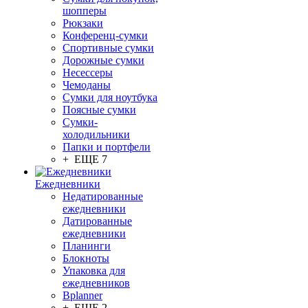
шопперы
Рюкзаки
Конференц-сумки
Спортивные сумки
Дорожные сумки
Несессеры
Чемоданы
Сумки для ноутбука
Поясные сумки
Сумки-
холодильники
Папки и портфели
+ ЕЩЕ 7
Ежедневники
Недатированные
ежедневники
Датированные
ежедневники
Планинги
Блокноты
Упаковка для
ежедневников
Bplanner
+ ЕЩЕ 2