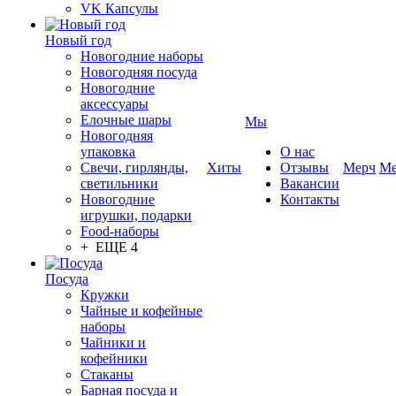
VK Капсулы
Новый год
Новогодние наборы
Новогодняя посуда
Новогодние
аксессуары
Елочные шары
Мы
Новогодняя
упаковка
О нас
Свечи, гирлянды,
Хиты
Отзывы
Мерч
Ме
светильники
Вакансии
Новогодние
Контакты
игрушки, подарки
Food-наборы
+ ЕЩЕ 4
Посуда
Кружки
Чайные и кофейные
наборы
Чайники и
кофейники
Стаканы
Барная посуда и