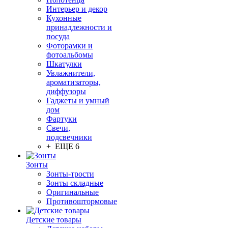
Интерьер и декор
Кухонные
принадлежности и
посуда
Фоторамки и
фотоальбомы
Шкатулки
Увлажнители,
ароматизаторы,
диффузоры
Гаджеты и умный
дом
Фартуки
Свечи,
подсвечники
+ ЕЩЕ 6
Зонты
Зонты-трости
Зонты складные
Оригинальные
Противоштормовые
Детские товары