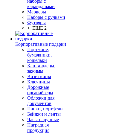
наборы с
карандашами
Маркеры
Наборы с ручками
Футляры
+ ЕЩЕ 2
Корпоративные подарки
Портмоне,
бумажники,
кошельки
Картхолдеры,
зажимы
Визитницы
Ключницы
Дорожные
органайзеры
Обложки для
документов
Папки, портфели
Бейджи и ленты
Часы наручные
Наградная
продукция