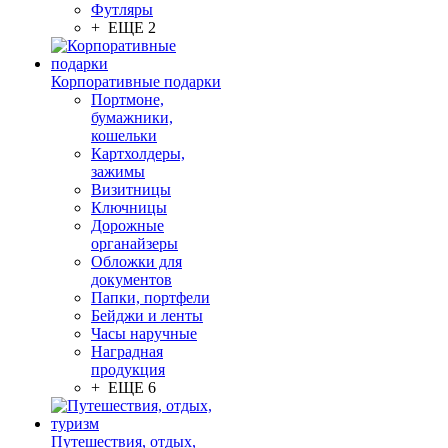
Футляры
+ ЕЩЕ 2
Корпоративные подарки
Портмоне,
бумажники,
кошельки
Картхолдеры,
зажимы
Визитницы
Ключницы
Дорожные
органайзеры
Обложки для
документов
Папки, портфели
Бейджи и ленты
Часы наручные
Наградная
продукция
+ ЕЩЕ 6
Путешествия, отдых,