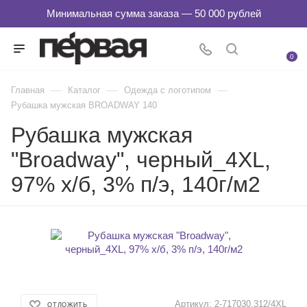
0
—
—
—
Главная
Каталог
Одежда с логотипом
Рубашка мужская BROADWAY 140
Рубашка мужская
"Broadway", черный_4XL,
97% х/б, 3% п/э, 140г/м2
Артикул:
2-717030.312/4XL
ОТЛОЖИТЬ