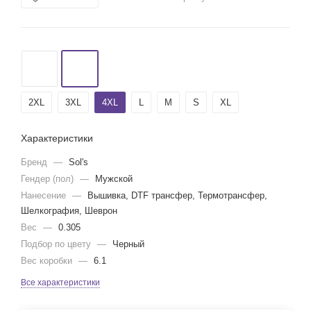
2XL
3XL
4XL
L
M
S
XL
Характеристики
Бренд
—
Sol's
Гендер (пол)
—
Мужской
Нанесение
—
Вышивка, DTF трансфер, Термотрансфер,
Шелкография, Шеврон
Вес
—
0.305
Подбор по цвету
—
Черный
Вес коробки
—
6.1
Все характеристики