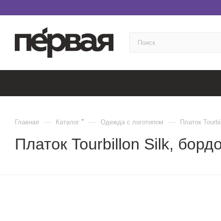
—
—
—
Главная
Каталог
Одежда с логотипом
Платок Tourbi
Платок Tourbillon Silk, бор