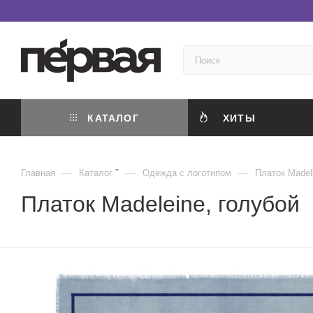
КАТАЛОГ
ХИТЫ
—
—
—
Главная
Каталог
Одежда с логотипом
Платок Madel
Платок Madeleine, голубой