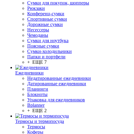
Сумки для покупок, шопперы
Рюкзаки
Конференц-сумки
Спортивные сумки
Дорожные сумки
Несессеры
Чемоданы
Сумки для ноутбука
Поясные сумки
Сумки-холодильники
Папки и портфели
+ ЕЩЕ 7
Ежедневники
Недатированные ежедневники
Датированные ежедневники
Планинги
Блокноты
Упаковка для ежедневников
Bplanner
+ ЕЩЕ 2
Термосы и термопосуда
Термосы
Коферы