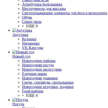
Атрибутика болельщика
Инструменты для массажа
Светоотражающие элементы для бега и велоспорта
Обувь
Смарт-часы
+ ЕЩЕ 9
Акустика
Колонки
Наушники
VK Капсулы
Новый год
Новогодние наборы
Новогодняя посуда
Новогодние аксессуары
Елочные шары
Новогодняя упаковка
Свечи, гирлянды, светильники
Новогодние игрушки, подарки
Food-наборы
+ ЕЩЕ 4
Посуда