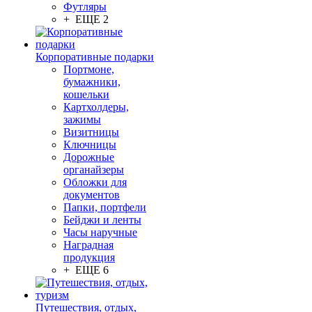
Футляры
+ ЕЩЕ 2
Корпоративные подарки
Портмоне,
бумажники,
кошельки
Картхолдеры,
зажимы
Визитницы
Ключницы
Дорожные
органайзеры
Обложки для
документов
Папки, портфели
Бейджи и ленты
Часы наручные
Наградная
продукция
+ ЕЩЕ 6
Путешествия, отдых,