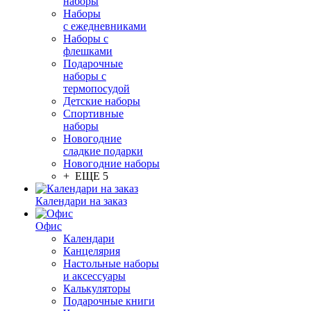
наборы
Наборы
с ежедневниками
Наборы с
флешками
Подарочные
наборы с
термопосудой
Детские наборы
Спортивные
наборы
Новогодние
сладкие подарки
Новогодние наборы
+ ЕЩЕ 5
Календари на заказ
Офис
Календари
Канцелярия
Настольные наборы
и аксессуары
Калькуляторы
Подарочные книги