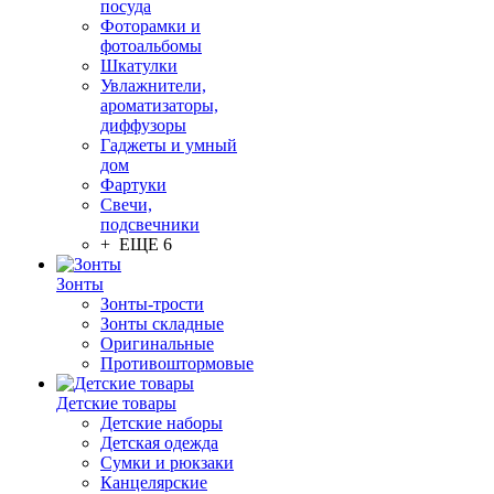
посуда
Фоторамки и
фотоальбомы
Шкатулки
Увлажнители,
ароматизаторы,
диффузоры
Гаджеты и умный
дом
Фартуки
Свечи,
подсвечники
+ ЕЩЕ 6
Зонты
Зонты-трости
Зонты складные
Оригинальные
Противоштормовые
Детские товары
Детские наборы
Детская одежда
Сумки и рюкзаки
Канцелярские