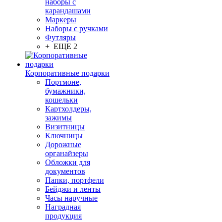
наборы с
карандашами
Маркеры
Наборы с ручками
Футляры
+ ЕЩЕ 2
Корпоративные подарки
Портмоне,
бумажники,
кошельки
Картхолдеры,
зажимы
Визитницы
Ключницы
Дорожные
органайзеры
Обложки для
документов
Папки, портфели
Бейджи и ленты
Часы наручные
Наградная
продукция