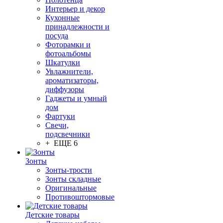
Интерьер и декор
Кухонные
принадлежности и
посуда
Фоторамки и
фотоальбомы
Шкатулки
Увлажнители,
ароматизаторы,
диффузоры
Гаджеты и умный
дом
Фартуки
Свечи,
подсвечники
+ ЕЩЕ 6
Зонты
Зонты-трости
Зонты складные
Оригинальные
Противоштормовые
Детские товары