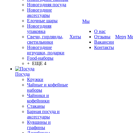
Новогодняя посуда
Новогодние
аксессуары
Елочные шары
Мы
Новогодняя
упаковка
О нас
Свечи, гирлянды,
Хиты
Отзывы
Мерч
Ме
светильники
Вакансии
Новогодние
Контакты
игрушки, подарки
Food-наборы
+ ЕЩЕ 4
Посуда
Кружки
Чайные и кофейные
наборы
Чайники и
кофейники
Стаканы
Барная посуда и
аксессуары
Кувшины и
графины
Ланчбоксы