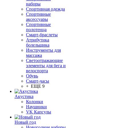
наборы
Спортивная одежда
Спортивные
аксессуары
Спортивные
полотенца
Смарт-браслеты
Атрибутика
болельщика
Инструменты для
массажа
Светоотражающие
элементы для бега и
велоспорта
Обувь
Смарт-часы
+ ЕЩЕ 9
Акустика
Колонки
Наушники
VK Капсулы
Новый год
Новогодние наборы