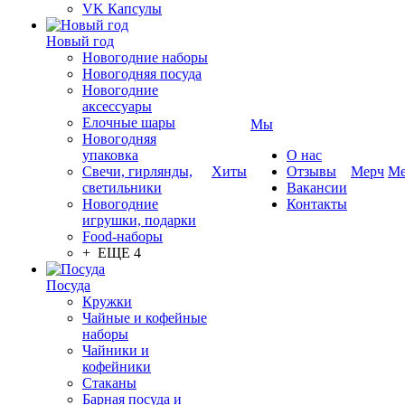
VK Капсулы
Новый год
Новогодние наборы
Новогодняя посуда
Новогодние
аксессуары
Елочные шары
Мы
Новогодняя
упаковка
О нас
Свечи, гирлянды,
Хиты
Отзывы
Мерч
Ме
светильники
Вакансии
Новогодние
Контакты
игрушки, подарки
Food-наборы
+ ЕЩЕ 4
Посуда
Кружки
Чайные и кофейные
наборы
Чайники и
кофейники
Стаканы
Барная посуда и