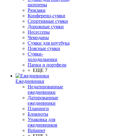
шопперы
Рюкзаки
Конференц-сумки
Спортивные сумки
Дорожные сумки
Несессеры
Чемоданы
Сумки для ноутбука
Поясные сумки
Сумки-
холодильники
Папки и портфели
+ ЕЩЕ 7
Ежедневники
Недатированные
ежедневники
Датированные
ежедневники
Планинги
Блокноты
Упаковка для
ежедневников
Bplanner
+ ЕЩЕ 2