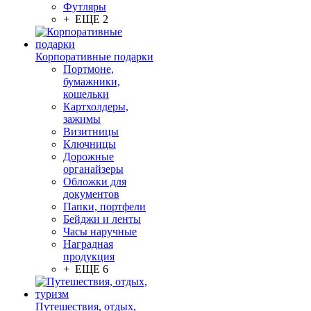
Футляры
+ ЕЩЕ 2
Корпоративные подарки
Портмоне,
бумажники,
кошельки
Картхолдеры,
зажимы
Визитницы
Ключницы
Дорожные
органайзеры
Обложки для
документов
Папки, портфели
Бейджи и ленты
Часы наручные
Наградная
продукция
+ ЕЩЕ 6
Путешествия, отдых,