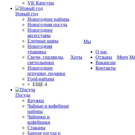
VK Капсулы
Новый год
Новогодние наборы
Новогодняя посуда
Новогодние
аксессуары
Елочные шары
Мы
Новогодняя
упаковка
О нас
Свечи, гирлянды,
Хиты
Отзывы
Мерч
Ме
светильники
Вакансии
Новогодние
Контакты
игрушки, подарки
Food-наборы
+ ЕЩЕ 4
Посуда
Кружки
Чайные и кофейные
наборы
Чайники и
кофейники
Стаканы
Барная посуда и