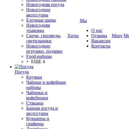
Новогодняя посуда
Новогодние
аксессуары
Елочные шары
Мы
Новогодняя
упаковка
О нас
Свечи, гирлянды,
Хиты
Отзывы
Мерч
Ме
светильники
Вакансии
Новогодние
Контакты
игрушки, подарки
Food-наборы
+ ЕЩЕ 4
Посуда
Кружки
Чайные и кофейные
наборы
Чайники и
кофейники
Стаканы
Барная посуда и
аксессуары
Кувшины и
графины
Ланчбоксы