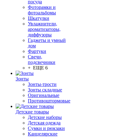
посуда
Фоторамки и
фотоальбомы
Шкатулки
Увлажнители,
ароматизаторы,
диффузоры
Гаджеты и умный
дом
Фартуки
Свечи,
подсвечники
+ ЕЩЕ 6
Зонты
Зонты-трости
Зонты складные
Оригинальные
Противоштормовые
Детские товары
Детские наборы
Детская одежда
Сумки и рюкзаки
Канцелярские