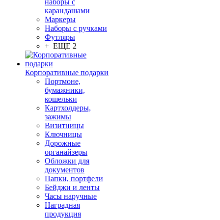
наборы с
карандашами
Маркеры
Наборы с ручками
Футляры
+ ЕЩЕ 2
Корпоративные подарки
Портмоне,
бумажники,
кошельки
Картхолдеры,
зажимы
Визитницы
Ключницы
Дорожные
органайзеры
Обложки для
документов
Папки, портфели
Бейджи и ленты
Часы наручные
Наградная
продукция