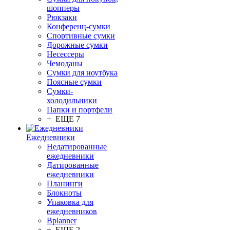
шопперы
Рюкзаки
Конференц-сумки
Спортивные сумки
Дорожные сумки
Несессеры
Чемоданы
Сумки для ноутбука
Поясные сумки
Сумки-
холодильники
Папки и портфели
+ ЕЩЕ 7
Ежедневники
Недатированные
ежедневники
Датированные
ежедневники
Планинги
Блокноты
Упаковка для
ежедневников
Bplanner
+ ЕЩЕ 2