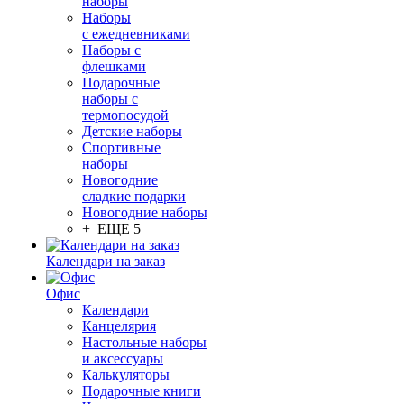
наборы
Наборы
с ежедневниками
Наборы с
флешками
Подарочные
наборы с
термопосудой
Детские наборы
Спортивные
наборы
Новогодние
сладкие подарки
Новогодние наборы
+ ЕЩЕ 5
Календари на заказ
Офис
Календари
Канцелярия
Настольные наборы
и аксессуары
Калькуляторы
Подарочные книги