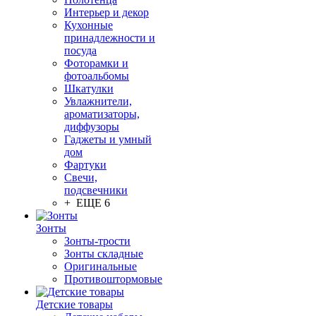
Интерьер и декор
Кухонные
принадлежности и
посуда
Фоторамки и
фотоальбомы
Шкатулки
Увлажнители,
ароматизаторы,
диффузоры
Гаджеты и умный
дом
Фартуки
Свечи,
подсвечники
+ ЕЩЕ 6
Зонты
Зонты-трости
Зонты складные
Оригинальные
Противоштормовые
Детские товары