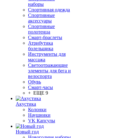
наборы
Спортивная одежда
Спортивные
аксессуары
Спортивные
полотенца
Смарт-браслеты
Атрибутика
болельщика
Инструменты для
массажа
Светоотражающие
элементы для бега и
велоспорта
Обувь
Смарт-часы
+ ЕЩЕ 9
Акустика
Колонки
Наушники
VK Капсулы
Новый год
Новогодние наборы