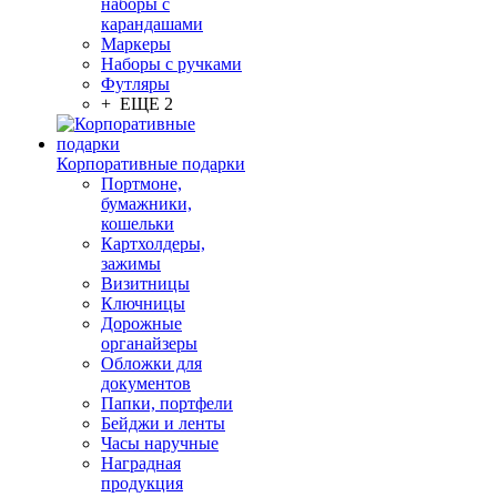
наборы с
карандашами
Маркеры
Наборы с ручками
Футляры
+ ЕЩЕ 2
Корпоративные подарки
Портмоне,
бумажники,
кошельки
Картхолдеры,
зажимы
Визитницы
Ключницы
Дорожные
органайзеры
Обложки для
документов
Папки, портфели
Бейджи и ленты
Часы наручные
Наградная
продукция