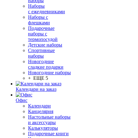
наборы
Наборы
с ежедневниками
Наборы с
флешками
Подарочные
наборы с
термопосудой
Детские наборы
Спортивные
наборы
Новогодние
сладкие подарки
Новогодние наборы
+ ЕЩЕ 5
Календари на заказ
Офис
Календари
Канцелярия
Настольные наборы
и аксессуары
Калькуляторы
Подарочные книги