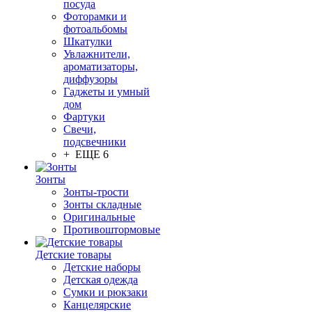
посуда
Фоторамки и
фотоальбомы
Шкатулки
Увлажнители,
ароматизаторы,
диффузоры
Гаджеты и умный
дом
Фартуки
Свечи,
подсвечники
+ ЕЩЕ 6
Зонты
Зонты-трости
Зонты складные
Оригинальные
Противоштормовые
Детские товары
Детские наборы
Детская одежда
Сумки и рюкзаки
Канцелярские