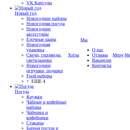
VK Капсулы
Новый год
Новогодние наборы
Новогодняя посуда
Новогодние
аксессуары
Елочные шары
Мы
Новогодняя
упаковка
О нас
Свечи, гирлянды,
Хиты
Отзывы
Мерч
Ме
светильники
Вакансии
Новогодние
Контакты
игрушки, подарки
Food-наборы
+ ЕЩЕ 4
Посуда
Кружки
Чайные и кофейные
наборы
Чайники и
кофейники
Стаканы
Барная посуда и