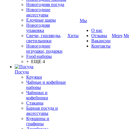
Новогодняя посуда
Новогодние
аксессуары
Елочные шары
Мы
Новогодняя
упаковка
О нас
Свечи, гирлянды,
Хиты
Отзывы
Мерч
Ме
светильники
Вакансии
Новогодние
Контакты
игрушки, подарки
Food-наборы
+ ЕЩЕ 4
Посуда
Кружки
Чайные и кофейные
наборы
Чайники и
кофейники
Стаканы
Барная посуда и
аксессуары
Кувшины и
графины
Ланчбоксы