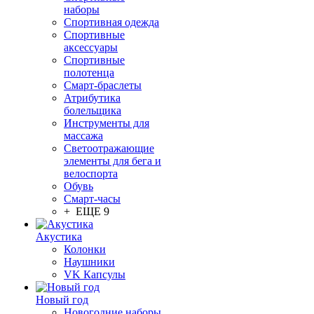
наборы
Спортивная одежда
Спортивные
аксессуары
Спортивные
полотенца
Смарт-браслеты
Атрибутика
болельщика
Инструменты для
массажа
Светоотражающие
элементы для бега и
велоспорта
Обувь
Смарт-часы
+ ЕЩЕ 9
Акустика
Колонки
Наушники
VK Капсулы
Новый год
Новогодние наборы