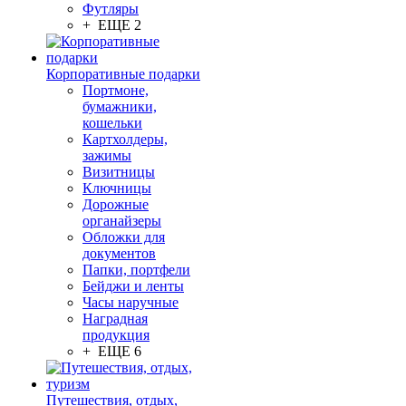
Футляры
+ ЕЩЕ 2
Корпоративные подарки
Портмоне,
бумажники,
кошельки
Картхолдеры,
зажимы
Визитницы
Ключницы
Дорожные
органайзеры
Обложки для
документов
Папки, портфели
Бейджи и ленты
Часы наручные
Наградная
продукция
+ ЕЩЕ 6
Путешествия, отдых,