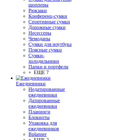
шопперы
Рюкзаки
Конференц-сумки
Спортивные сумки
Дорожные сумки
Несессеры
Чемоданы
Сумки для ноутбука
Поясные сумки
Сумки-
холодильники
Папки и портфели
+ ЕЩЕ 7
Ежедневники
Недатированные
ежедневники
Датированные
ежедневники
Планинги
Блокноты
Упаковка для
ежедневников
Bplanner
+ ЕЩЕ 2