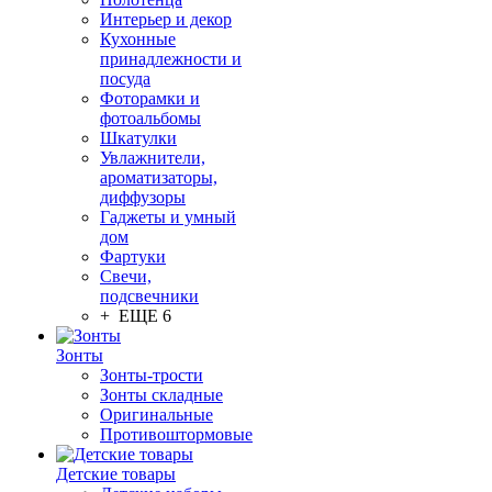
Интерьер и декор
Кухонные
принадлежности и
посуда
Фоторамки и
фотоальбомы
Шкатулки
Увлажнители,
ароматизаторы,
диффузоры
Гаджеты и умный
дом
Фартуки
Свечи,
подсвечники
+ ЕЩЕ 6
Зонты
Зонты-трости
Зонты складные
Оригинальные
Противоштормовые
Детские товары