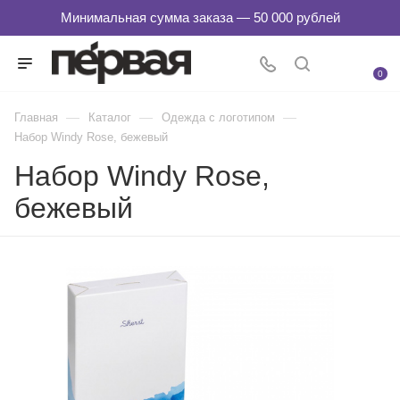
0
—
—
—
Главная
Каталог
Одежда с логотипом
Набор Windy Rose, бежевый
Набор Windy Rose,
бежевый