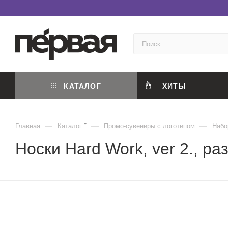
КАТАЛОГ
ХИТЫ
—
—
—
Главная
Каталог
Промо-сувениры с логотипом
Набо
Носки Hard Work, ver 2., ра