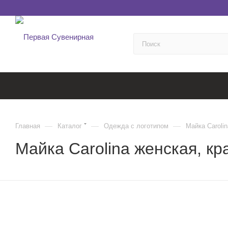
—
—
—
Главная
Каталог
Одежда с логотипом
Майка Caroli
Майка Carolina женская, к