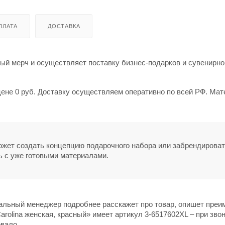
ПЛАТА
ДОСТАВКА
й мерч и осуществляет поставку бизнес-подарков и сувенирно
цене 0 руб. Доставку осуществляем оперативно по всей РФ. Мат
может создать концепцию подарочного набора или забрендирова
ь с уже готовыми материалами.
нальный менеджер подробнее расскажет про товар, опишет пре
arolina женская, красный» имеет артикул 3-6517602XL – при зво
овало.