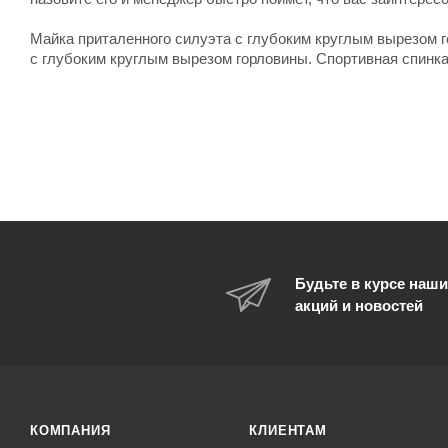
Майка приталенного силуэта с глубоким круглым вырезом 
с глубоким круглым вырезом горловины. Спортивная спинк
Будьте в курсе наши
акций и новостей
КОМПАНИЯ
КЛИЕНТАМ