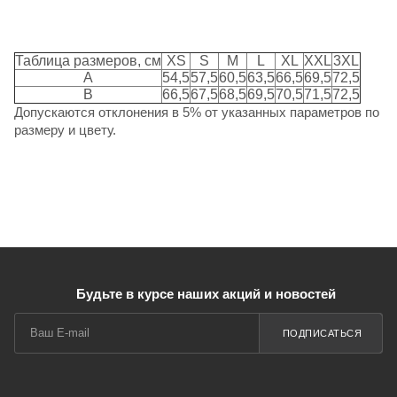
Таблица размеров, см
XS
S
M
L
XL
XXL
3XL
A
54,5
57,5
60,5
63,5
66,5
69,5
72,5
B
66,5
67,5
68,5
69,5
70,5
71,5
72,5
Допускаются отклонения в 5% от указанных параметров по
размеру и цвету.
Будьте в курсе наших акций и новостей
ПОДПИСАТЬСЯ