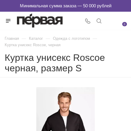
0
—
—
—
Главная
Каталог
Одежда с логотипом
Куртка унисекс Roscoe, черная
Куртка унисекс Roscoe
черная, размер S