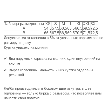
Таблица размеров, см
XS
S
M
L
XL
XXL
3XL
A
54,5
57,5
60,5
63,5
66,5
69,5
72,5
B
66,5
67,5
68,5
69,5
70,5
71,5
72,5
Допускаются отклонения в 5% от указанных параметров по
размеру и цвету.
Куртка унисекс на молнии.
Два наружных кармана на молнии, один внутренний на
кнопке
Вырез горловины, манжеты и низ куртки отделаны
резинкой
Лейбл производителя в боковом шве изнутри, в шве
горловины — только бирка с размером, что позволяет вам
нанести свой логотип.