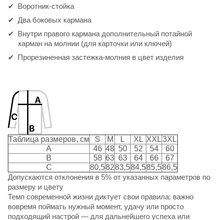
Воротник-стойка
Два боковых кармана
Внутри правого кармана дополнительный потайной
карман на молнии (для карточки или ключей)
Прорезиненная застежка-молния в цвет изделия
Таблица размеров, см
S
M
L
XL
XXL
3XL
A
46
48
50
52
54
60
B
58
63
63
64
66
67
C
80,5
82
83,5
84,5
85,5
86,5
Допускаются отклонения в 5% от указанных параметров по
размеру и цвету
Темп современной жизни диктует свои правила: важно
вовремя поймать нужный момент, удачу или просто
подходящий настрой — для дальнейшего успеха или