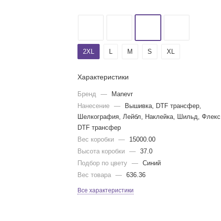
2XL
L
M
S
XL
Характеристики
Бренд
—
Manevr
Нанесение
—
Вышивка, DTF трансфер,
Шелкография, Лейбл, Наклейка, Шильд, Флекс
DTF трансфер
Вес коробки
—
15000.00
Высота коробки
—
37.0
Подбор по цвету
—
Синий
Вес товара
—
636.36
Все характеристики