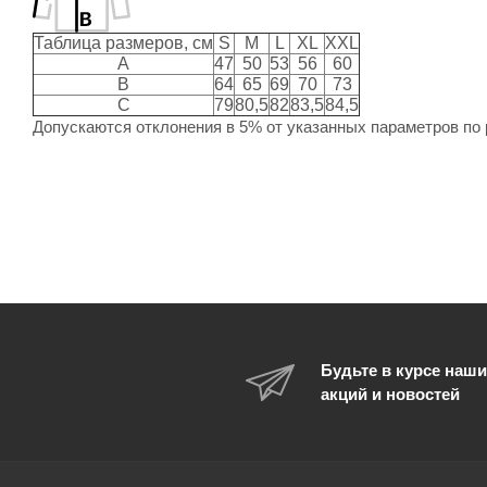
Таблица размеров, см
S
M
L
XL
XXL
A
47
50
53
56
60
B
64
65
69
70
73
C
79
80,5
82
83,5
84,5
Допускаются отклонения в 5% от указанных параметров по 
Будьте в курсе наши
акций и новостей