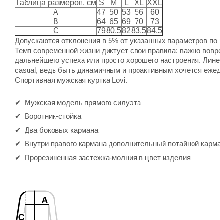
Таблица размеров, см
S
M
L
XL
XXL
A
47
50
53
56
60
B
64
65
69
70
73
C
79
80,5
82
83,5
84,5
Допускаются отклонения в 5% от указанных параметров по 
Темп современной жизни диктует свои правила: важно вов
дальнейшего успеха или просто хорошего настроения. Лине
casual, ведь быть динамичным и проактивным хочется ежед
Спортивная мужская куртка Lovi.
Мужская модель прямого силуэта
Воротник-стойка
Два боковых кармана
Внутри правого кармана дополнительный потайной карма
Прорезиненная застежка-молния в цвет изделия