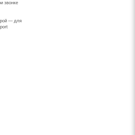
ри звонке
трой — для
port