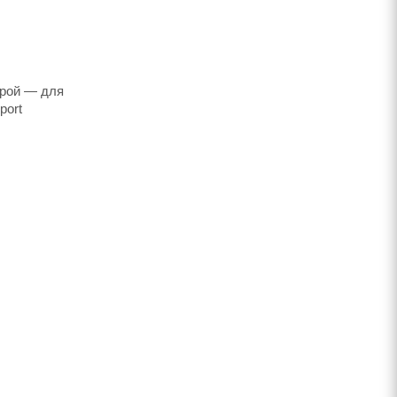
трой — для
port