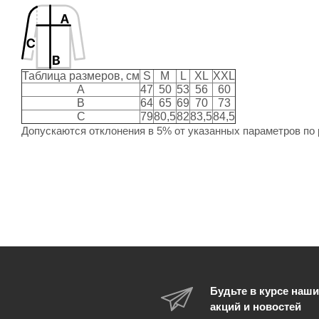
Таблица размеров, см
S
M
L
XL
XXL
A
47
50
53
56
60
B
64
65
69
70
73
C
79
80,5
82
83,5
84,5
Допускаются отклонения в 5% от указанных параметров по 
Будьте в курсе наши
акций и новостей