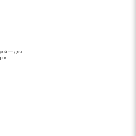
трой — для
port