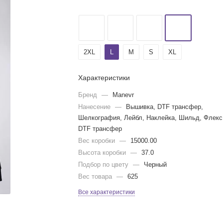
2XL
L
M
S
XL
Характеристики
Бренд
—
Manevr
Нанесение
—
Вышивка, DTF трансфер,
Шелкография, Лейбл, Наклейка, Шильд, Флекс
DTF трансфер
Вес коробки
—
15000.00
Высота коробки
—
37.0
Подбор по цвету
—
Черный
Вес товара
—
625
Все характеристики