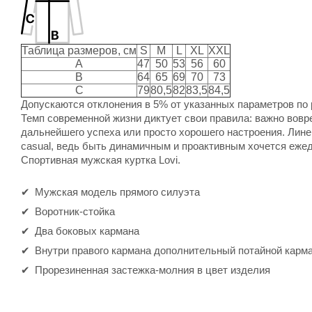
Таблица размеров, см
S
M
L
XL
XXL
A
47
50
53
56
60
B
64
65
69
70
73
C
79
80,5
82
83,5
84,5
Допускаются отклонения в 5% от указанных параметров по 
Темп современной жизни диктует свои правила: важно вов
дальнейшего успеха или просто хорошего настроения. Лине
casual, ведь быть динамичным и проактивным хочется ежед
Спортивная мужская куртка Lovi.
Мужская модель прямого силуэта
Воротник-стойка
Два боковых кармана
Внутри правого кармана дополнительный потайной карма
Прорезиненная застежка-молния в цвет изделия