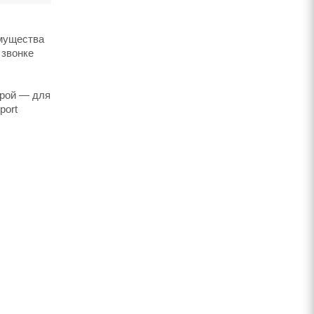
имущества
 звонке
трой — для
port