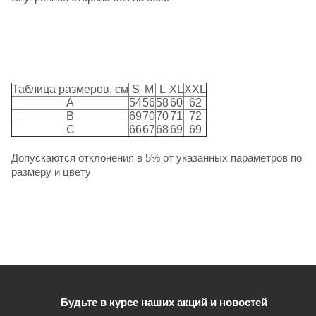
Таблица размеров, см
S
M
L
XL
XXL
A
54
56
58
60
62
B
69
70
70
71
72
C
66
67
68
69
69
Допускаются отклонения в 5% от указанных параметров по
размеру и цвету
Будьте в курсе наших акций и новостей