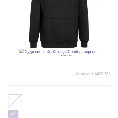
Артикул:
1-14202.301
XS