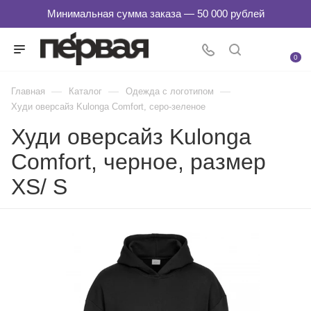
0
—
—
—
Главная
Каталог
Одежда с логотипом
Худи оверсайз Kulonga Comfort, серо-зеленое
Худи оверсайз Kulonga
Comfort, черное, размер
ХS/ S