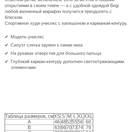
открытиями в своем темпе — а с удобной одеждой Begi
любой жизненный марафон получится преодолеть с
блеском.
Спортивное худи унисекс с капюшоном и карманом-кенгуру.
Модель унисекс
Силуэт слегка заужен к линии низа
На рукавах отверстия для большого пальца
Глубокий карман-кенгуру дополнен светоотражающими
элементами
Таблица размеров, см
XS
S
M
L
XL
XXL
A
46
48
52
55
56
60
B
63
66
70
73
74
79