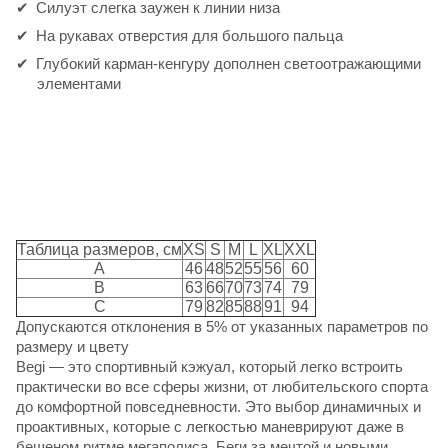
Силуэт слегка заужен к линии низа
На рукавах отверстия для большого пальца
Глубокий карман-кенгуру дополнен светоотражающими
элементами
Таблица размеров, см
XS
S
M
L
XL
XXL
A
46
48
52
55
56
60
B
63
66
70
73
74
79
C
79
82
85
88
91
94
Допускаются отклонения в 5% от указанных параметров по
размеру и цвету
Begi — это спортивный кэжуал, который легко встроить
практически во все сферы жизни, от любительского спорта
до комфортной повседневности. Это выбор динамичных и
проактивных, которые с легкостью маневрируют даже в
бешеном ритме мегаполиса. Беги за мечтой и новыми