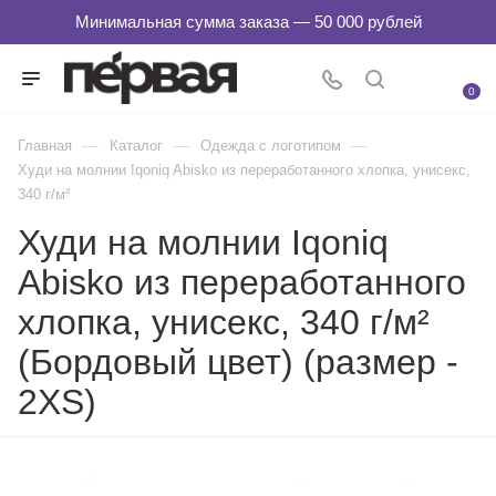
0
—
—
—
Главная
Каталог
Одежда с логотипом
Худи на молнии Iqoniq Abisko из переработанного хлопка, унисекс,
340 г/м²
Худи на молнии Iqoniq
Abisko из переработанного
хлопка, унисекс, 340 г/м²
(Бордовый цвет) (размер -
2XS)