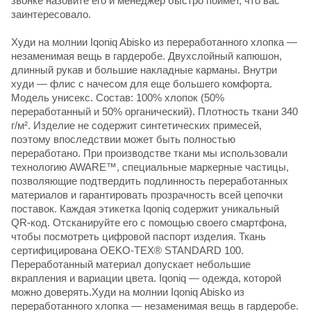
звонке назовите его и менеджер быстро поймет, что вас
заинтересовало.
Худи на молнии Iqoniq Abisko из переработанного хлопка —
незаменимая вещь в гардеробе. Двухслойный капюшон,
длинный рукав и большие накладные карманы. Внутри
худи — флис с начесом для еще большего комфорта.
Модель унисекс. Состав: 100% хлопок (50%
переработанный и 50% органический). Плотность ткани 340
г/м². Изделие не содержит синтетических примесей,
поэтому впоследствии может быть полностью
переработано. При производстве ткани мы использовали
технологию AWARE™, специальные маркерные частицы,
позволяющие подтвердить подлинность переработанных
материалов и гарантировать прозрачность всей цепочки
поставок. Каждая этикетка Iqoniq содержит уникальный
QR-код. Отсканируйте его с помощью своего смартфона,
чтобы посмотреть цифровой паспорт изделия. Ткань
сертифицирована OEKO-TEX® STANDARD 100.
Переработанный материал допускает небольшие
вкрапления и вариации цвета. Iqoniq — одежда, которой
можно доверять.Худи на молнии Iqoniq Abisko из
переработанного хлопка — незаменимая вещь в гардеробе.