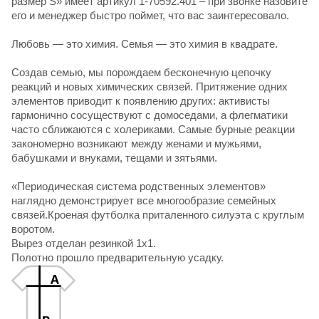
размер S» имеет артикул 1-70592.401 – при звонке назовите
его и менеджер быстро поймет, что вас заинтересовало.
Любовь — это химия. Семья — это химия в квадрате.
Создав семью, мы порождаем бесконечную цепочку
реакций и новых химических связей. Притяжение одних
элементов приводит к появлению других: активисты
гармонично сосуществуют с домоседами, а флегматики
часто сближаются с холериками. Самые бурные реакции
закономерно возникают между женами и мужьями,
бабушками и внуками, тещами и зятьями.
«Периодическая система родственных элементов»
наглядно демонстрирует все многообразие семейных
связей.Кроеная футболка приталенного силуэта с круглым
воротом.
Вырез отделан резинкой 1х1.
Полотно прошло предварительную усадку.