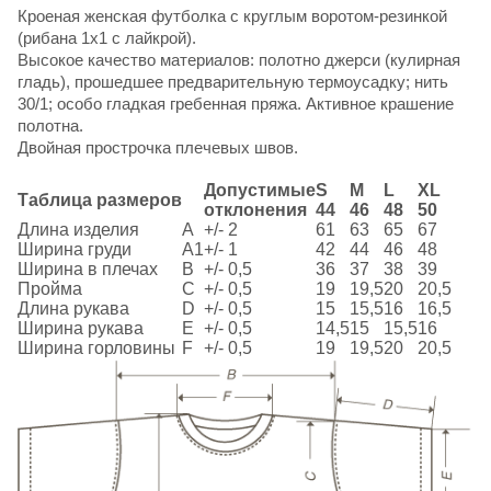
Кроеная женская футболка с круглым воротом-резинкой
(рибана 1x1 с лайкрой).
Высокое качество материалов: полотно джерси (кулирная
гладь), прошедшее предварительную термоусадку; нить
30/1; особо гладкая гребенная пряжа. Активное крашение
полотна.
Двойная прострочка плечевых швов.
Допустимые
S
M
L
XL
Таблица размеров
отклонения
44
46
48
50
Длина изделия
A
+/- 2
61
63
65
67
Ширина груди
A1
+/- 1
42
44
46
48
Ширина в плечах
B
+/- 0,5
36
37
38
39
Пройма
C
+/- 0,5
19
19,5
20
20,5
Длина рукава
D
+/- 0,5
15
15,5
16
16,5
Ширина рукава
E
+/- 0,5
14,5
15
15,5
16
Ширина горловины
F
+/- 0,5
19
19,5
20
20,5