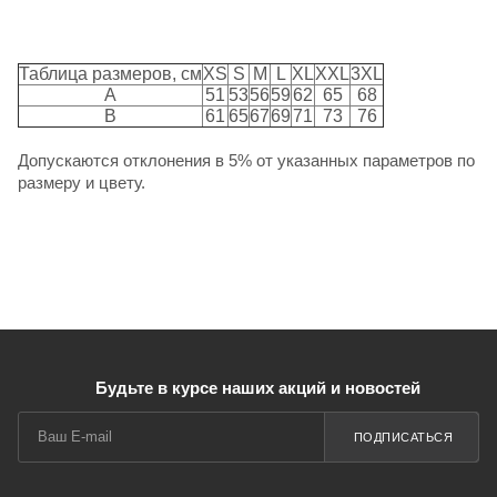
Таблица размеров, см
XS
S
M
L
XL
XXL
3XL
A
51
53
56
59
62
65
68
B
61
65
67
69
71
73
76
Допускаются отклонения в 5% от указанных параметров по
размеру и цвету.
Будьте в курсе наших акций и новостей
ПОДПИСАТЬСЯ