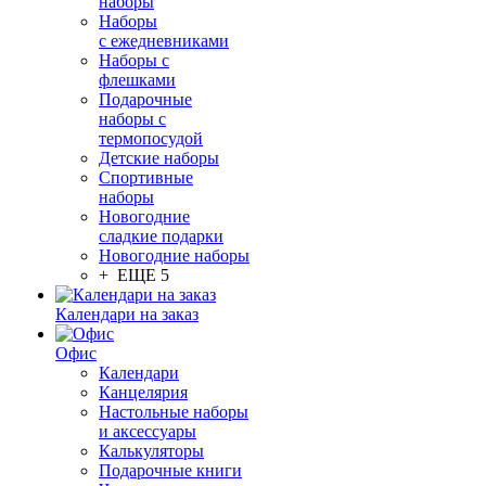
наборы
Наборы
с ежедневниками
Наборы с
флешками
Подарочные
наборы с
термопосудой
Детские наборы
Спортивные
наборы
Новогодние
сладкие подарки
Новогодние наборы
+ ЕЩЕ 5
Календари на заказ
Офис
Календари
Канцелярия
Настольные наборы
и аксессуары
Калькуляторы
Подарочные книги