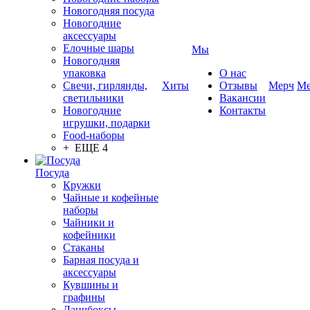
Новогодняя посуда
Новогодние
аксессуары
Елочные шары
Мы
Новогодняя
упаковка
О нас
Свечи, гирлянды,
Хиты
Отзывы
Мерч
Ме
светильники
Вакансии
Новогодние
Контакты
игрушки, подарки
Food-наборы
+ ЕЩЕ 4
Посуда
Кружки
Чайные и кофейные
наборы
Чайники и
кофейники
Стаканы
Барная посуда и
аксессуары
Кувшины и
графины
Ланчбоксы