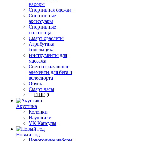
наборы
Спортивная одежда
Спортивные
аксессуары
Спортивные
полотенца
Смарт-браслеты
Атрибутика
болельщика
Инструменты для
массажа
Светоотражающие
элементы для бега и
велоспорта
Обувь
Смарт-часы
+ ЕЩЕ 9
Акустика
Колонки
Наушники
VK Капсулы
Новый год
Новогодние наборы