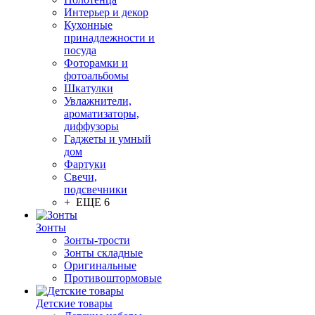
Интерьер и декор
Кухонные
принадлежности и
посуда
Фоторамки и
фотоальбомы
Шкатулки
Увлажнители,
ароматизаторы,
диффузоры
Гаджеты и умный
дом
Фартуки
Свечи,
подсвечники
+ ЕЩЕ 6
Зонты
Зонты-трости
Зонты складные
Оригинальные
Противоштормовые
Детские товары