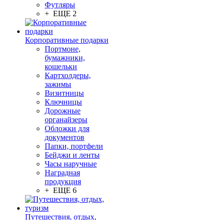
Футляры
+ ЕЩЕ 2
Корпоративные подарки
Портмоне,
бумажники,
кошельки
Картхолдеры,
зажимы
Визитницы
Ключницы
Дорожные
органайзеры
Обложки для
документов
Папки, портфели
Бейджи и ленты
Часы наручные
Наградная
продукция
+ ЕЩЕ 6
Путешествия, отдых,