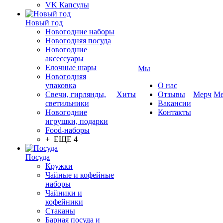
VK Капсулы
Новый год
Новогодние наборы
Новогодняя посуда
Новогодние
аксессуары
Елочные шары
Мы
Новогодняя
упаковка
О нас
Свечи, гирлянды,
Хиты
Отзывы
Мерч
Ме
светильники
Вакансии
Новогодние
Контакты
игрушки, подарки
Food-наборы
+ ЕЩЕ 4
Посуда
Кружки
Чайные и кофейные
наборы
Чайники и
кофейники
Стаканы
Барная посуда и