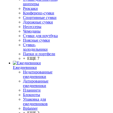
шопперы
Рюкзаки
Конференц-сумки
Спортивные сумки
Дорожные сумки
Несессеры
Чемоданы
Сумки для ноутбука
Поясные сумки
Сумки-
холодильники
Папки и портфели
+ ЕЩЕ 7
Ежедневники
Недатированные
ежедневники
Датированные
ежедневники
Планинги
Блокноты
Упаковка для
ежедневников
Bplanner
+ ЕЩЕ 2