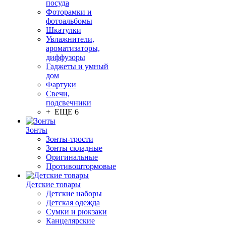
посуда
Фоторамки и
фотоальбомы
Шкатулки
Увлажнители,
ароматизаторы,
диффузоры
Гаджеты и умный
дом
Фартуки
Свечи,
подсвечники
+ ЕЩЕ 6
Зонты
Зонты-трости
Зонты складные
Оригинальные
Противоштормовые
Детские товары
Детские наборы
Детская одежда
Сумки и рюкзаки
Канцелярские