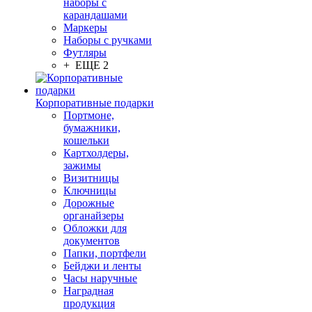
наборы с
карандашами
Маркеры
Наборы с ручками
Футляры
+ ЕЩЕ 2
Корпоративные подарки
Портмоне,
бумажники,
кошельки
Картхолдеры,
зажимы
Визитницы
Ключницы
Дорожные
органайзеры
Обложки для
документов
Папки, портфели
Бейджи и ленты
Часы наручные
Наградная
продукция