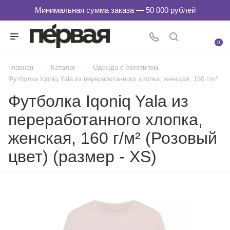
0
—
—
—
Главная
Каталог
Одежда с логотипом
Футболка Iqoniq Yala из переработанного хлопка, женская, 160 г/м²
Футболка Iqoniq Yala из
переработанного хлопка,
женская, 160 г/м² (Розовый
цвет) (размер - XS)