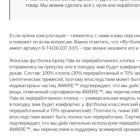
товар. Мы можем сделать всё с нуля или поработат
Если нужна консультация – свяжитесь с нами и ваш персо
и поможет по всем вопросам. Важно отметить, что «Футболка 
имеет артикул 8-T4100.037.XXS – при звонке назовите его 
Женская футболка Iqoniq Yala из переработанного хлопка 
отправились на прогулку или в поездку, вам будет комфорт
рукав. Состав: 100% хлопок (30% переработанный и 70% орг
синтетических примесей, поэтому впоследствии может б
индикаторных частиц AWARE™ подтверждает, что мы дейст
вещи, отмеченной сертификатом AWARE™, мы перечисляем в
Yala из переработанного хлопка — универсальная модель н
в поездку, вам будет комфортно: у футболки классический 
переработанный и 70% органический). Плотность ткани 160 
впоследствии может быть полностью переработано. Сер
подтверждает, что мы действительно используем перерабо
AWARE™, мы перечисляем в поддержку всемирной организа