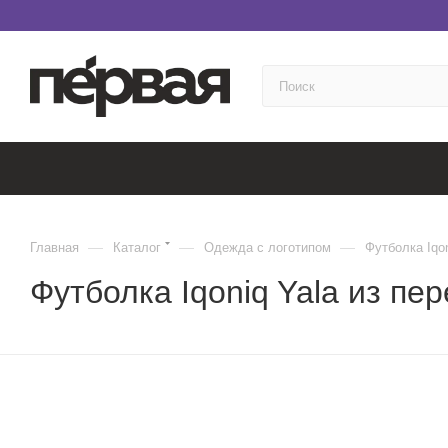
—
—
—
Главная
Каталог
Одежда с логотипом
Футболка Iqon
Футболка Iqoniq Yala из пер