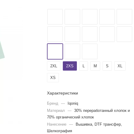
2XL
2XS
L
M
S
XL
XS
Характеристики
Бренд
—
Iqoniq
Материал
—
30% переработанный хлопок и
70% органический хлопок
Нанесение
—
Вышивка, DTF трансфер,
Шелкография