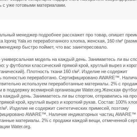
ь с уже готовыми материалами.
нальный менеджер подробнее расскажет про товар, опишет пре
Iqoniq Yala из переработанного хлопка, женская, 160 г/м² (разм
и менеджер быстро поймет, что вас заинтересовало.
— универсальная модель на каждый день. Занимаетесь ли вы сп
но: у футболки классический прямой крой, круглый вырез и коро
анический). Плотность ткани 160 г/м². Изделие не содержит
ыть полностью переработано. Сертифицировано AWARE™. Налич
вительно используем переработанные материалы. 2% с прода
 поддержку всемирной организации Water.org.Женская футбол
а каждый день. Занимаетесь ли вы спортом, отправились на про
прямой крой, круглый вырез и короткий рукав. Состав: 100% хло
г/м². Изделие не содержит синтетических примесей, поэтому
тифицировано AWARE™. Наличие индикаторных частиц AWARE™
танные материалы. 2% с продажи каждой вещи, отмеченной се
ции Water.org.