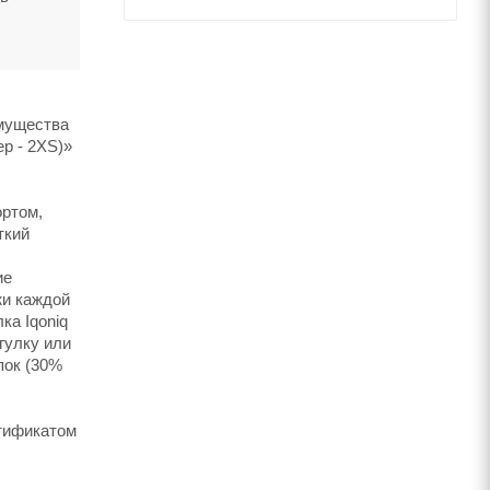
имущества
ер - 2XS)»
ортом,
ткий
ие
жи каждой
ка Iqoniq
гулку или
пок (30%
ртификатом