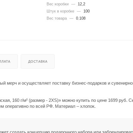
Вес коробки
—
12,2
Штук в коробке
—
100
Вес товара
—
0.108
ПЛАТА
ДОСТАВКА
й мерч и осуществляет поставку бизнес-подарков и сувенирно
ская, 160 г/м² (размер - 2XS)» можно купить по цене 1699 руб. С
ем оперативно по всей РФ. Материал – хлопок.
может создать концепцию подарочного набора или забрендирова