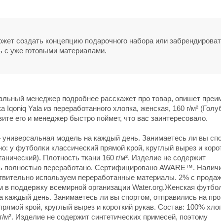
может создать концепцию подарочного набора или забрендирова
ь с уже готовыми материалами.
нальный менеджер подробнее расскажет про товар, опишет пре
Iqoniq Yala из переработанного хлопка, женская, 160 г/м² (Голу
овите его и менеджер быстро поймет, что вас заинтересовало.
— универсальная модель на каждый день. Занимаетесь ли вы сп
но: у футболки классический прямой крой, круглый вырез и коро
анический). Плотность ткани 160 г/м². Изделие не содержит
ыть полностью переработано. Сертифицировано AWARE™. Налич
вительно используем переработанные материалы. 2% с прода
 поддержку всемирной организации Water.org.Женская футбол
а каждый день. Занимаетесь ли вы спортом, отправились на про
прямой крой, круглый вырез и короткий рукав. Состав: 100% хло
г/м². Изделие не содержит синтетических примесей, поэтому