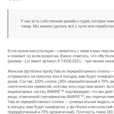
У нас есть собственная дизайн-студия, которая по
товар. Мы можем сделать всё с нуля или поработат
Если нужна консультация – свяжитесь с нами и ваш персо
и поможет по всем вопросам. Важно отметить, что «Футболка 
(размер - L)» имеет артикул 8-T4100.022.L – при звонке наз
Женская футболка Iqoniq Yala из переработанного хлопка 
отправились на прогулку или в поездку, вам будет комфорт
рукав. Состав: 100% хлопок (30% переработанный и 70% орг
синтетических примесей, поэтому впоследствии может б
индикаторных частиц AWARE™ подтверждает, что мы дейст
вещи, отмеченной сертификатом AWARE™, мы перечисляем в
Yala из переработанного хлопка — универсальная модель н
в поездку, вам будет комфортно: у футболки классический 
переработанный и 70% органический). Плотность ткани 160 