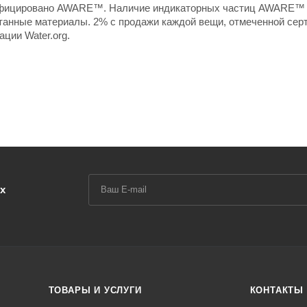
тифицировано AWARE™. Наличие индикаторных частиц AWARE™
танные материалы. 2% с продажи каждой вещи, отмеченной се
ции Water.org.
х
ТОВАРЫ И УСЛУГИ
КОНТАКТЫ