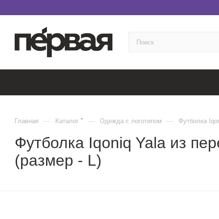
—
—
—
Главная
Каталог
Одежда с логотипом
Футболка Iqon
Футболка Iqoniq Yala из пер
(размер - L)