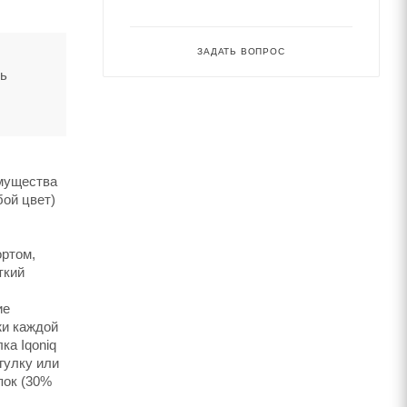
ЗАДАТЬ ВОПРОС
ть
имущества
бой цвет)
ортом,
ткий
ие
жи каждой
ка Iqoniq
гулку или
пок (30%