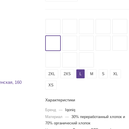
2XL
2XS
L
M
S
XL
XS
Характеристики
Бренд
—
Iqoniq
Материал
—
30% переработанный хлопок и
70% органический хлопок