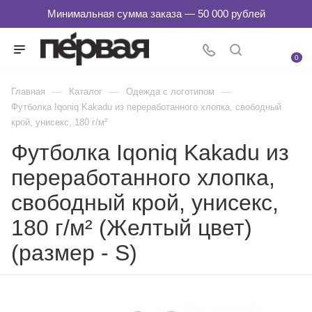
0
—
—
—
Главная
Каталог
Одежда с логотипом
Футболка Iqoniq Kakadu из переработанного хлопка, свободный
крой, унисекс, 180 г/м²
Футболка Iqoniq Kakadu из
переработанного хлопка,
свободный крой, унисекс,
180 г/м² (Желтый цвет)
(размер - S)