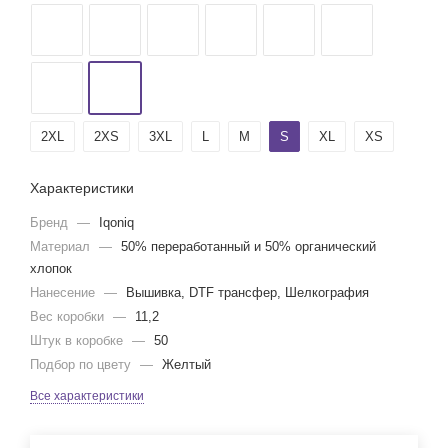
2XL
2XS
3XL
L
M
S
XL
XS
Характеристики
Бренд
—
Iqoniq
Материал
—
50% переработанный и 50% органический
хлопок
Нанесение
—
Вышивка, DTF трансфер, Шелкография
Вес коробки
—
11,2
Штук в коробке
—
50
Подбор по цвету
—
Желтый
Все характеристики