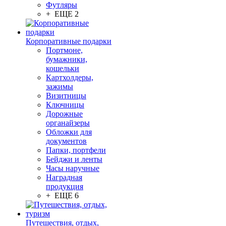
Футляры
+ ЕЩЕ 2
Корпоративные подарки
Портмоне,
бумажники,
кошельки
Картхолдеры,
зажимы
Визитницы
Ключницы
Дорожные
органайзеры
Обложки для
документов
Папки, портфели
Бейджи и ленты
Часы наручные
Наградная
продукция
+ ЕЩЕ 6
Путешествия, отдых,