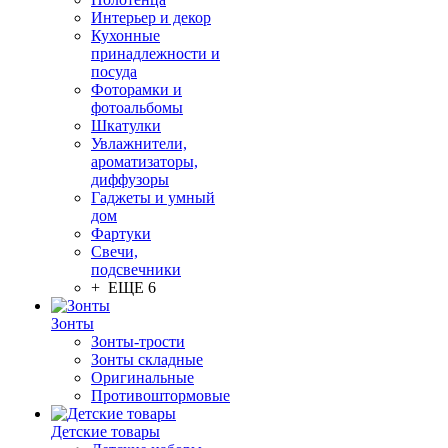
Интерьер и декор
Кухонные
принадлежности и
посуда
Фоторамки и
фотоальбомы
Шкатулки
Увлажнители,
ароматизаторы,
диффузоры
Гаджеты и умный
дом
Фартуки
Свечи,
подсвечники
+ ЕЩЕ 6
Зонты
Зонты-трости
Зонты складные
Оригинальные
Противоштормовые
Детские товары