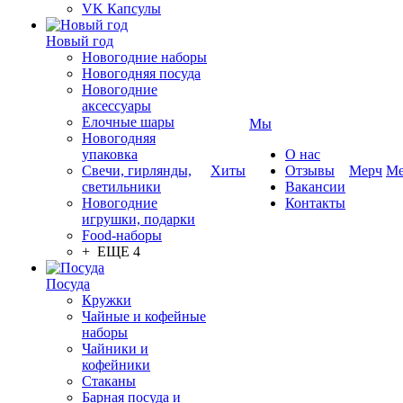
VK Капсулы
Новый год
Новогодние наборы
Новогодняя посуда
Новогодние
аксессуары
Елочные шары
Мы
Новогодняя
упаковка
О нас
Свечи, гирлянды,
Хиты
Отзывы
Мерч
Ме
светильники
Вакансии
Новогодние
Контакты
игрушки, подарки
Food-наборы
+ ЕЩЕ 4
Посуда
Кружки
Чайные и кофейные
наборы
Чайники и
кофейники
Стаканы
Барная посуда и