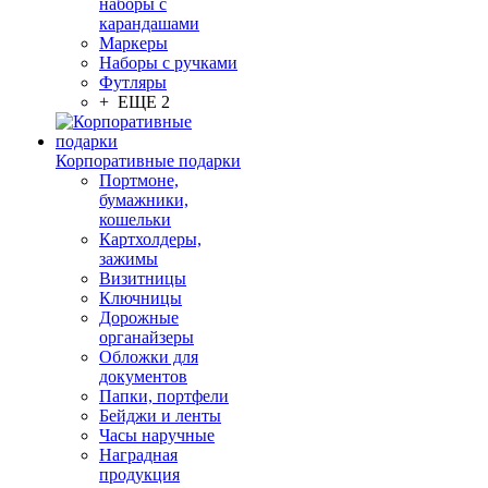
наборы с
карандашами
Маркеры
Наборы с ручками
Футляры
+ ЕЩЕ 2
Корпоративные подарки
Портмоне,
бумажники,
кошельки
Картхолдеры,
зажимы
Визитницы
Ключницы
Дорожные
органайзеры
Обложки для
документов
Папки, портфели
Бейджи и ленты
Часы наручные
Наградная
продукция