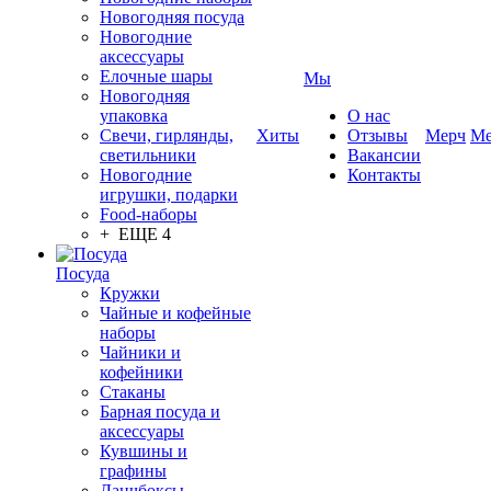
Новогодняя посуда
Новогодние
аксессуары
Елочные шары
Мы
Новогодняя
упаковка
О нас
Свечи, гирлянды,
Хиты
Отзывы
Мерч
Ме
светильники
Вакансии
Новогодние
Контакты
игрушки, подарки
Food-наборы
+ ЕЩЕ 4
Посуда
Кружки
Чайные и кофейные
наборы
Чайники и
кофейники
Стаканы
Барная посуда и
аксессуары
Кувшины и
графины
Ланчбоксы