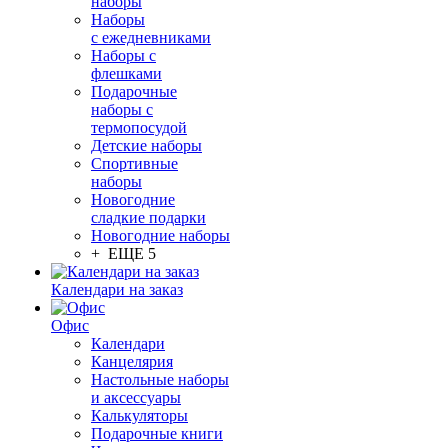
наборы
Наборы
с ежедневниками
Наборы с
флешками
Подарочные
наборы с
термопосудой
Детские наборы
Спортивные
наборы
Новогодние
сладкие подарки
Новогодние наборы
+ ЕЩЕ 5
Календари на заказ
Офис
Календари
Канцелярия
Настольные наборы
и аксессуары
Калькуляторы
Подарочные книги