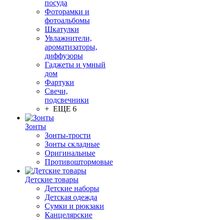
посуда
Фоторамки и
фотоальбомы
Шкатулки
Увлажнители,
ароматизаторы,
диффузоры
Гаджеты и умный
дом
Фартуки
Свечи,
подсвечники
+ ЕЩЕ 6
Зонты
Зонты-трости
Зонты складные
Оригинальные
Противоштормовые
Детские товары
Детские наборы
Детская одежда
Сумки и рюкзаки
Канцелярские