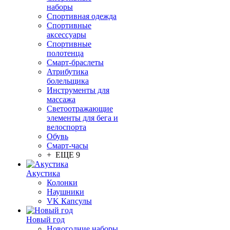
наборы
Спортивная одежда
Спортивные
аксессуары
Спортивные
полотенца
Смарт-браслеты
Атрибутика
болельщика
Инструменты для
массажа
Светоотражающие
элементы для бега и
велоспорта
Обувь
Смарт-часы
+ ЕЩЕ 9
Акустика
Колонки
Наушники
VK Капсулы
Новый год
Новогодние наборы