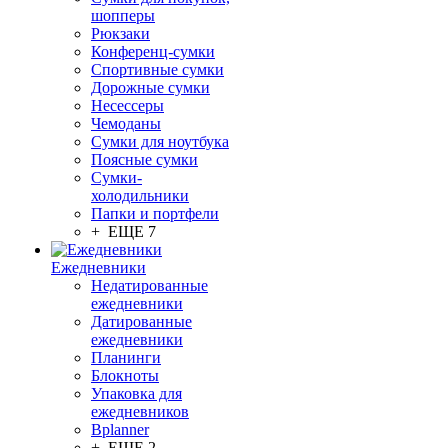
шопперы
Рюкзаки
Конференц-сумки
Спортивные сумки
Дорожные сумки
Несессеры
Чемоданы
Сумки для ноутбука
Поясные сумки
Сумки-
холодильники
Папки и портфели
+ ЕЩЕ 7
Ежедневники
Недатированные
ежедневники
Датированные
ежедневники
Планинги
Блокноты
Упаковка для
ежедневников
Bplanner
+ ЕЩЕ 2