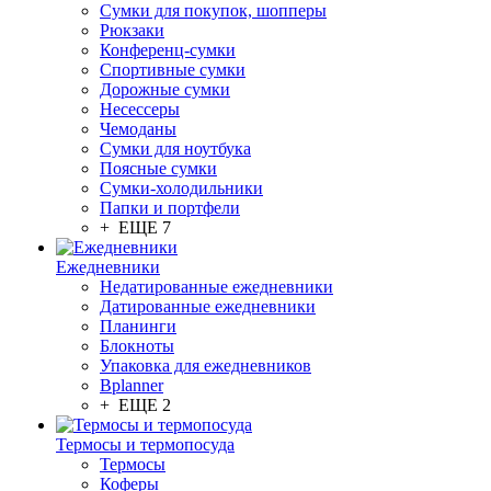
Сумки для покупок, шопперы
Рюкзаки
Конференц-сумки
Спортивные сумки
Дорожные сумки
Несессеры
Чемоданы
Сумки для ноутбука
Поясные сумки
Сумки-холодильники
Папки и портфели
+ ЕЩЕ 7
Ежедневники
Недатированные ежедневники
Датированные ежедневники
Планинги
Блокноты
Упаковка для ежедневников
Bplanner
+ ЕЩЕ 2
Термосы и термопосуда
Термосы
Коферы