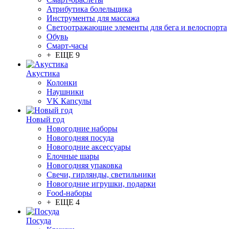
Атрибутика болельщика
Инструменты для массажа
Светоотражающие элементы для бега и велоспорта
Обувь
Смарт-часы
+ ЕЩЕ 9
Акустика
Колонки
Наушники
VK Капсулы
Новый год
Новогодние наборы
Новогодняя посуда
Новогодние аксессуары
Елочные шары
Новогодняя упаковка
Свечи, гирлянды, светильники
Новогодние игрушки, подарки
Food-наборы
+ ЕЩЕ 4
Посуда