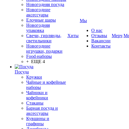
Новогодняя посуда
Новогодние
аксессуары
Елочные шары
Мы
Новогодняя
упаковка
О нас
Свечи, гирлянды,
Хиты
Отзывы
Мерч
Ме
светильники
Вакансии
Новогодние
Контакты
игрушки, подарки
Food-наборы
+ ЕЩЕ 4
Посуда
Кружки
Чайные и кофейные
наборы
Чайники и
кофейники
Стаканы
Барная посуда и
аксессуары
Кувшины и
графины
Ланчбоксы