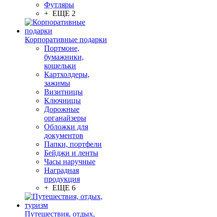
Футляры
+ ЕЩЕ 2
Корпоративные подарки
Портмоне,
бумажники,
кошельки
Картхолдеры,
зажимы
Визитницы
Ключницы
Дорожные
органайзеры
Обложки для
документов
Папки, портфели
Бейджи и ленты
Часы наручные
Наградная
продукция
+ ЕЩЕ 6
Путешествия, отдых,