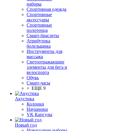
наборы
Спортивная одежда
Спортивные
аксессуары
Спортивные
полотенца
Смарт-браслеты
Атрибутика
болельщика
Инструменты для
массажа
Светоотражающие
элементы для бега и
велоспорта
Обувь
Смарт-часы
+ ЕЩЕ 9
Акустика
Колонки
Наушники
VK Капсулы
Новый год
Новогодние наборы