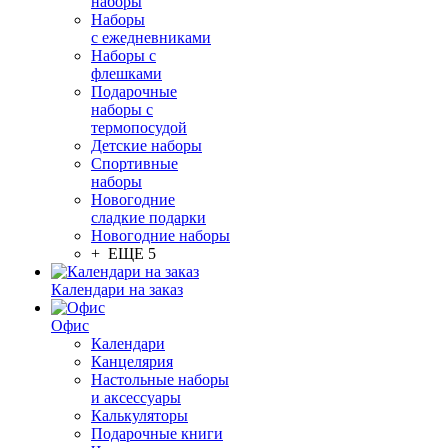
наборы
Наборы
с ежедневниками
Наборы с
флешками
Подарочные
наборы с
термопосудой
Детские наборы
Спортивные
наборы
Новогодние
сладкие подарки
Новогодние наборы
+ ЕЩЕ 5
Календари на заказ
Офис
Календари
Канцелярия
Настольные наборы
и аксессуары
Калькуляторы
Подарочные книги