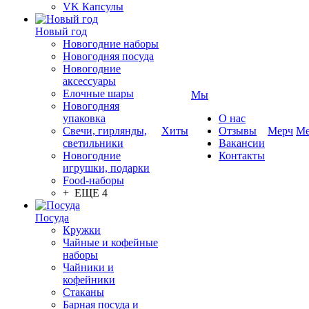
VK Капсулы
Новый год
Новогодние наборы
Новогодняя посуда
Новогодние
аксессуары
Елочные шары
Мы
Новогодняя
упаковка
О нас
Свечи, гирлянды,
Хиты
Отзывы
Мерч
Ме
светильники
Вакансии
Новогодние
Контакты
игрушки, подарки
Food-наборы
+ ЕЩЕ 4
Посуда
Кружки
Чайные и кофейные
наборы
Чайники и
кофейники
Стаканы
Барная посуда и