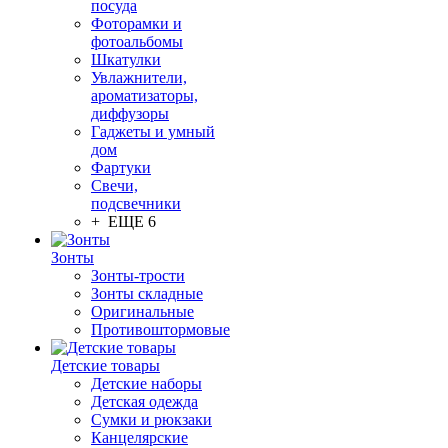
посуда
Фоторамки и
фотоальбомы
Шкатулки
Увлажнители,
ароматизаторы,
диффузоры
Гаджеты и умный
дом
Фартуки
Свечи,
подсвечники
+ ЕЩЕ 6
Зонты
Зонты-трости
Зонты складные
Оригинальные
Противоштормовые
Детские товары
Детские наборы
Детская одежда
Сумки и рюкзаки
Канцелярские