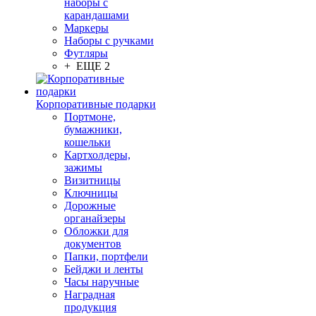
наборы с
карандашами
Маркеры
Наборы с ручками
Футляры
+ ЕЩЕ 2
Корпоративные подарки
Портмоне,
бумажники,
кошельки
Картхолдеры,
зажимы
Визитницы
Ключницы
Дорожные
органайзеры
Обложки для
документов
Папки, портфели
Бейджи и ленты
Часы наручные
Наградная
продукция