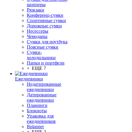
шопперы
Рюкзаки
Конференц-сумки
Спортивные сумки
Дорожные сумки
Несессеры
Чемоданы
Сумки для ноутбука
Поясные сумки
Сумки-
холодильники
Папки и портфели
+ ЕЩЕ 7
Ежедневники
Недатированные
ежедневники
Датированные
ежедневники
Планинги
Блокноты
Упаковка для
ежедневников
Bplanner
+ ЕЩЕ 2