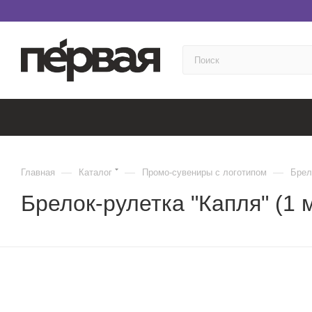
—
—
—
Главная
Каталог
Промо-сувениры с логотипом
Брел
Брелок-рулетка "Капля" (1 м