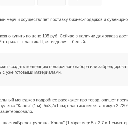
й мерч и осуществляет поставку бизнес-подарков и сувенирно
 можно купить по цене 105 руб. Сейчас в наличии для заказа дос
Материал – пластик. Цвет изделия – белый.
может создать концепцию подарочного набора или забрендирова
ь с уже готовыми материалами.
нальный менеджер подробнее расскажет про товар, опишет пре
улетка "Капля" (1 м); 5х3,7х1 см; пластик» имеет артикул 2-730
 заинтересовало.
: пластикБрелок-рулетка "Капля" (1 м)размер: 5 х 3,7 х 1 сммате