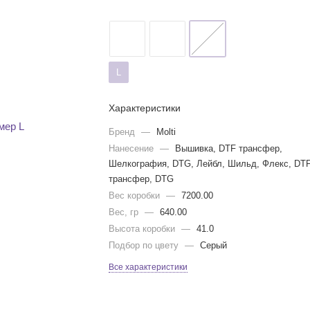
L
Характеристики
Бренд
—
Molti
Нанесение
—
Вышивка, DTF трансфер,
Шелкография, DTG, Лейбл, Шильд, Флекс, DT
трансфер, DTG
Вес коробки
—
7200.00
Вес, гр
—
640.00
Высота коробки
—
41.0
Подбор по цвету
—
Серый
Все характеристики