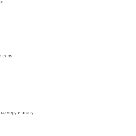
х.
о слоя.
размеру и цвету