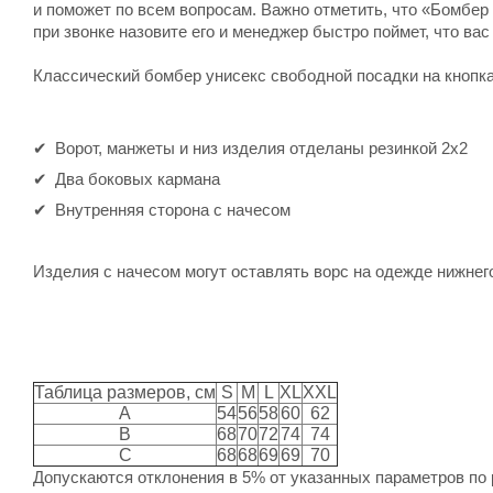
и поможет по всем вопросам. Важно отметить, что «Бомбер G
при звонке назовите его и менеджер быстро поймет, что вас
Классический бомбер унисекс свободной посадки на кнопка
Ворот, манжеты и низ изделия отделаны резинкой 2х2
Два боковых кармана
Внутренняя сторона с начесом
Изделия с начесом могут оставлять ворс на одежде нижнег
Таблица размеров, см
S
M
L
XL
XXL
A
54
56
58
60
62
B
68
70
72
74
74
C
68
68
69
69
70
Допускаются отклонения в 5% от указанных параметров по 