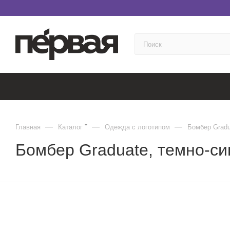
—
—
—
Главная
Каталог
Одежда с логотипом
Бомбер Gradu
Бомбер Graduate, темно-син