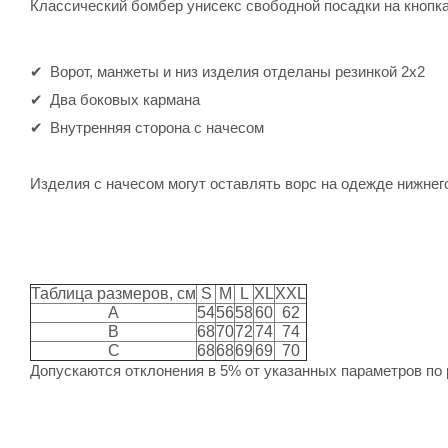
Классический бомбер унисекс свободной посадки на кнопка
Ворот, манжеты и низ изделия отделаны резинкой 2х2
Два боковых кармана
Внутренняя сторона с начесом
Изделия с начесом могут оставлять ворс на одежде нижнег
Таблица размеров, см
S
M
L
XL
XXL
A
54
56
58
60
62
B
68
70
72
74
74
C
68
68
69
69
70
Допускаются отклонения в 5% от указанных параметров по 