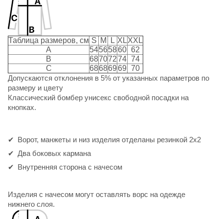
Таблица размеров, см
S
M
L
XL
XXL
A
54
56
58
60
62
B
68
70
72
74
74
C
68
68
69
69
70
Допускаются отклонения в 5% от указанных параметров по
размеру и цвету
Классический бомбер унисекс свободной посадки на
кнопках.
Ворот, манжеты и низ изделия отделаны резинкой 2х2
Два боковых кармана
Внутренняя сторона с начесом
Изделия с начесом могут оставлять ворс на одежде
нижнего слоя.