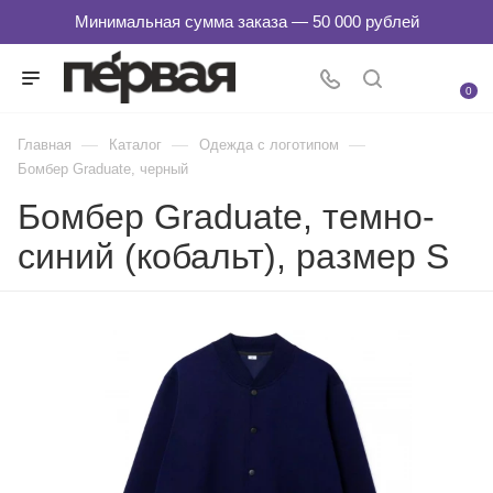
0
—
—
—
Главная
Каталог
Одежда с логотипом
Бомбер Graduate, черный
Бомбер Graduate, темно-
синий (кобальт), размер S