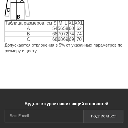
Таблица размеров, см
S
M
L
XL
XXL
A
54
56
58
60
62
B
68
70
72
74
74
C
68
68
69
69
70
Допускаются отклонения в 5% от указанных параметров по
размеру и цвету
Будьте в курсе наших акций и новостей
ПОДПИСАТЬСЯ