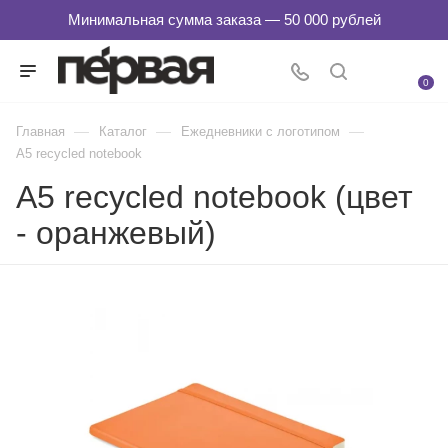
0
—
—
—
Главная
Каталог
Ежедневники с логотипом
A5 recycled notebook
A5 recycled notebook (цвет
- оранжевый)