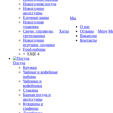
Новогодняя посуда
Новогодние
аксессуары
Елочные шары
Мы
Новогодняя
упаковка
О нас
Свечи, гирлянды,
Хиты
Отзывы
Мерч
Ме
светильники
Вакансии
Новогодние
Контакты
игрушки, подарки
Food-наборы
+ ЕЩЕ 4
Посуда
Кружки
Чайные и кофейные
наборы
Чайники и
кофейники
Стаканы
Барная посуда и
аксессуары
Кувшины и
графины
Ланчбоксы