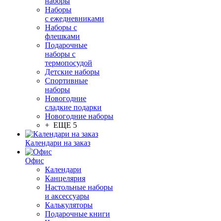
наборы
Наборы
с ежедневниками
Наборы с
флешками
Подарочные
наборы с
термопосудой
Детские наборы
Спортивные
наборы
Новогодние
сладкие подарки
Новогодние наборы
+ ЕЩЕ 5
Календари на заказ
Офис
Календари
Канцелярия
Настольные наборы
и аксессуары
Калькуляторы
Подарочные книги