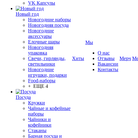
VK Капсулы
Новый год
Новогодние наборы
Новогодняя посуда
Новогодние
аксессуары
Елочные шары
Мы
Новогодняя
упаковка
О нас
Свечи, гирлянды,
Хиты
Отзывы
Мерч
Ме
светильники
Вакансии
Новогодние
Контакты
игрушки, подарки
Food-наборы
+ ЕЩЕ 4
Посуда
Кружки
Чайные и кофейные
наборы
Чайники и
кофейники
Стаканы
Барная посуда и