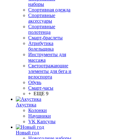
наборы
Спортивная одежда
Спортивные
аксессуары
Спортивные
полотенца
Смарт-браслеты
Атрибутика
болельщика
Инструменты для
массажа
Светоотражающие
элементы для бега и
велоспорта
Обувь
Смарт-часы
+ ЕЩЕ 9
Акустика
Колонки
Наушники
VK Капсулы
Новый год
Новогодние наборы