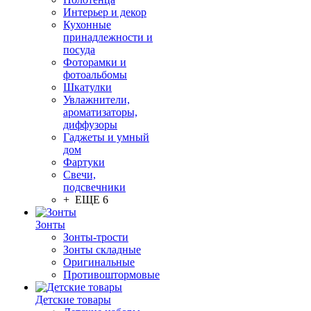
Интерьер и декор
Кухонные
принадлежности и
посуда
Фоторамки и
фотоальбомы
Шкатулки
Увлажнители,
ароматизаторы,
диффузоры
Гаджеты и умный
дом
Фартуки
Свечи,
подсвечники
+ ЕЩЕ 6
Зонты
Зонты-трости
Зонты складные
Оригинальные
Противоштормовые
Детские товары