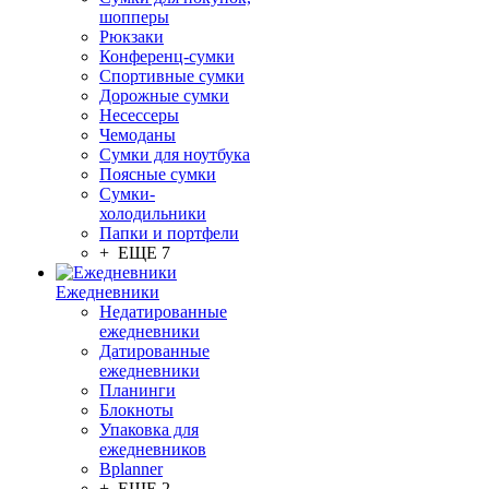
шопперы
Рюкзаки
Конференц-сумки
Спортивные сумки
Дорожные сумки
Несессеры
Чемоданы
Сумки для ноутбука
Поясные сумки
Сумки-
холодильники
Папки и портфели
+ ЕЩЕ 7
Ежедневники
Недатированные
ежедневники
Датированные
ежедневники
Планинги
Блокноты
Упаковка для
ежедневников
Bplanner
+ ЕЩЕ 2