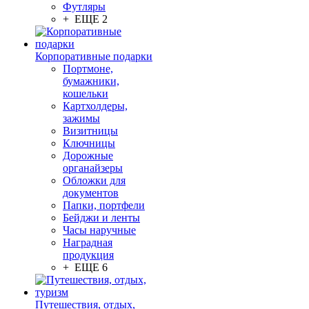
Футляры
+ ЕЩЕ 2
Корпоративные подарки
Портмоне,
бумажники,
кошельки
Картхолдеры,
зажимы
Визитницы
Ключницы
Дорожные
органайзеры
Обложки для
документов
Папки, портфели
Бейджи и ленты
Часы наручные
Наградная
продукция
+ ЕЩЕ 6
Путешествия, отдых,