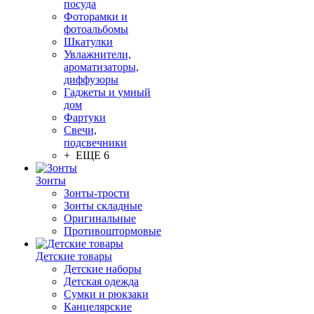
посуда
Фоторамки и
фотоальбомы
Шкатулки
Увлажнители,
ароматизаторы,
диффузоры
Гаджеты и умный
дом
Фартуки
Свечи,
подсвечники
+ ЕЩЕ 6
Зонты
Зонты-трости
Зонты складные
Оригинальные
Противоштормовые
Детские товары
Детские наборы
Детская одежда
Сумки и рюкзаки
Канцелярские