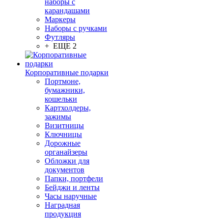
наборы с
карандашами
Маркеры
Наборы с ручками
Футляры
+ ЕЩЕ 2
Корпоративные подарки
Портмоне,
бумажники,
кошельки
Картхолдеры,
зажимы
Визитницы
Ключницы
Дорожные
органайзеры
Обложки для
документов
Папки, портфели
Бейджи и ленты
Часы наручные
Наградная
продукция