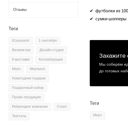
Отзывы
футболки из 100
сумки-шопперы 
Теги
#1souvenir
1 сентября
Велком пак
Дизайн-студия
Закажите 
К выставке
Коллаборации
Мы соберём ид
Мерч
Мерчшоп
до готовых наб
Новогодние подарки
Подарочный набор
Промо продукция
Теги
Ребрендинг компании
Спорт
Мерч
Текстиль