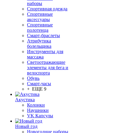
наборы
Спортивная одежда
Спортивные
аксессуары
Спортивные
полотенца
Смарт-браслеты
Атрибутика
болельщика
Инструменты для
массажа
Светоотражающие
элементы для бега и
велоспорта
Обувь
Смарт-часы
+ ЕЩЕ 9
Акустика
Колонки
Наушники
VK Капсулы
Новый год
Новогодние наборы