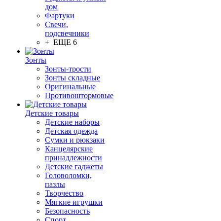
дом
Фартуки
Свечи,
подсвечники
+ ЕЩЕ 6
Зонты
Зонты-трости
Зонты складные
Оригинальные
Противоштормовые
Детские товары
Детские наборы
Детская одежда
Сумки и рюкзаки
Канцелярские
принадлежности
Детские гаджеты
Головоломки,
пазлы
Творчество
Мягкие игрушки
Безопасность
Спорт