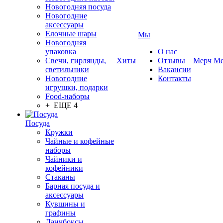
Новогодняя посуда
Новогодние
аксессуары
Елочные шары
Мы
Новогодняя
упаковка
О нас
Свечи, гирлянды,
Хиты
Отзывы
Мерч
Ме
светильники
Вакансии
Новогодние
Контакты
игрушки, подарки
Food-наборы
+ ЕЩЕ 4
Посуда
Кружки
Чайные и кофейные
наборы
Чайники и
кофейники
Стаканы
Барная посуда и
аксессуары
Кувшины и
графины
Ланчбоксы