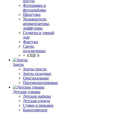
посуда
Фоторамки и
фотоальбомы
Шкатулки
Увлажнители,
ароматизаторы,
диффузоры
Гаджеты и умный
дом
Фартуки
Свечи,
подсвечники
+ ЕЩЕ 6
Зонты
Зонты-трости
Зонты складные
Оригинальные
Противоштормовые
Детские товары
Детские наборы
Детская одежда
Сумки и рюкзаки
Канцелярские