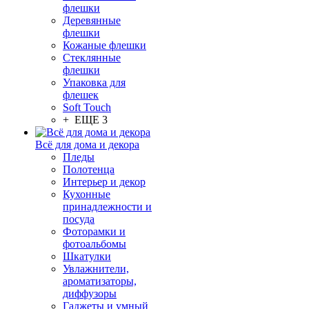
флешки
Деревянные
флешки
Кожаные флешки
Стеклянные
флешки
Упаковка для
флешек
Soft Touch
+ ЕЩЕ 3
Всё для дома и декора
Пледы
Полотенца
Интерьер и декор
Кухонные
принадлежности и
посуда
Фоторамки и
фотоальбомы
Шкатулки
Увлажнители,
ароматизаторы,
диффузоры
Гаджеты и умный