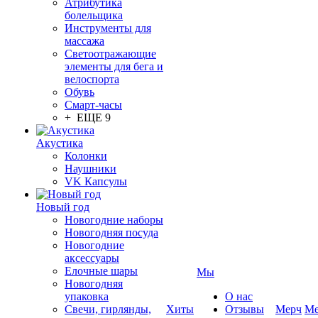
Атрибутика
болельщика
Инструменты для
массажа
Светоотражающие
элементы для бега и
велоспорта
Обувь
Смарт-часы
+ ЕЩЕ 9
Акустика
Колонки
Наушники
VK Капсулы
Новый год
Новогодние наборы
Новогодняя посуда
Новогодние
аксессуары
Елочные шары
Мы
Новогодняя
упаковка
О нас
Свечи, гирлянды,
Хиты
Отзывы
Мерч
Ме